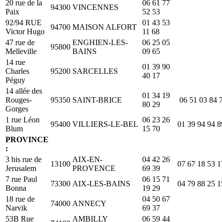
20 rue de la
06 61 77
94300
VINCENNES
Paix
52 53
92/94 RUE
01 43 53
94700
MAISON ALFORT
Victor Hugo
11 68
47 rue de
ENGHIEN-LES-
06 25 05
95800
Melleville
BAINS
09 65
14 rue
01 39 90
Charles
95200
SARCELLES
40 17
Péguy
14 allée des
01 34 19
Rouges-
95350
SAINT-BRICE
06 51 03 84 
80 29
Gorges
1 rue Léon
06 23 26
95400
VILLIERS-LE-BEL
01 39 94 94 8
Blum
15 70
PROVINCE
:
3 bis rue de
AIX-EN-
04 42 26
13100
07 67 18 53 1
Jerusalem
PROVENCE
69 39
7 rue Paul
06 15 71
73300
AIX-LES-BAINS
04 79 88 25 1
Bonna
19 29
18 rue de
04 50 67
74000
ANNECY
Narvik
69 37
53B Rue
AMBILLY
06 59 44