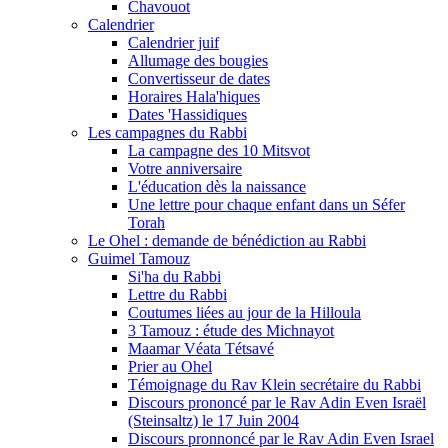
Chavouot
Calendrier
Calendrier juif
Allumage des bougies
Convertisseur de dates
Horaires Hala'hiques
Dates 'Hassidiques
Les campagnes du Rabbi
La campagne des 10 Mitsvot
Votre anniversaire
L'éducation dès la naissance
Une lettre pour chaque enfant dans un Séfer
Torah
Le Ohel : demande de bénédiction au Rabbi
Guimel Tamouz
Si'ha du Rabbi
Lettre du Rabbi
Coutumes liées au jour de la Hilloula
3 Tamouz : étude des Michnayot
Maamar Véata Tétsavé
Prier au Ohel
Témoignage du Rav Klein secrétaire du Rabbi
Discours prononcé par le Rav Adin Even Israël
(Steinsaltz) le 17 Juin 2004
Discours pronnoncé par le Rav Adin Even Israel