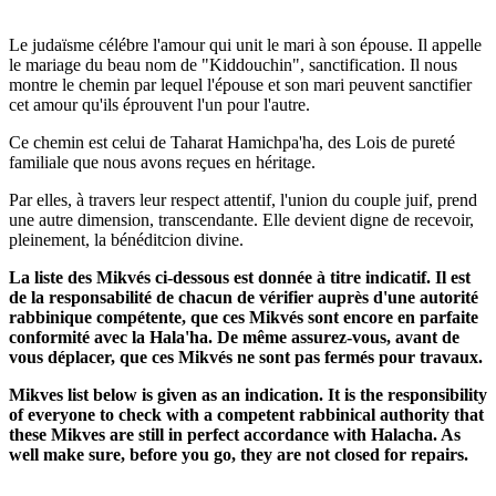
Le judaïsme célébre l'amour qui unit le mari à son épouse. Il appelle
le mariage du beau nom de "Kiddouchin", sanctification. Il nous
montre le chemin par lequel l'épouse et son mari peuvent sanctifier
cet amour qu'ils éprouvent l'un pour l'autre.
Ce chemin est celui de Taharat Hamichpa'ha, des Lois de pureté
familiale que nous avons reçues en héritage.
Par elles, à travers leur respect attentif, l'union du couple juif, prend
une autre dimension, transcendante. Elle devient digne de recevoir,
pleinement, la bénéditcion divine.
La liste des Mikvés ci-dessous est donnée à titre indicatif. Il est
de la responsabilité de chacun de vérifier auprès d'une autorité
rabbinique compétente, que ces Mikvés sont encore en parfaite
conformité avec la Hala'ha. De même assurez-vous, avant de
vous déplacer, que ces Mikvés ne sont pas fermés pour travaux.
Mikves list below is given as an indication. It is the responsibility
of everyone to check with a competent rabbinical authority that
these Mikves are still in perfect accordance with Halacha. As
well make sure, before you go, they are not closed for repairs.