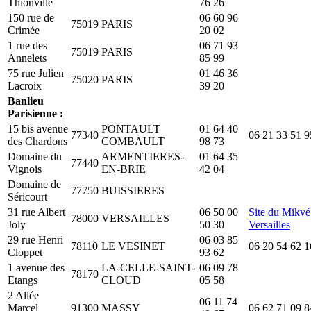
Thionville
76 26
150 rue de
06 60 96
75019
PARIS
Crimée
20 02
1 rue des
06 71 93
75019
PARIS
Annelets
85 99
75 rue Julien
01 46 36
75020
PARIS
Lacroix
39 20
Banlieu
Parisienne :
15 bis avenue
PONTAULT
01 64 40
77340
06 21 33 51 9
des Chardons
COMBAULT
98 73
Domaine du
ARMENTIERES-
01 64 35
77440
Vignois
EN-BRIE
42 04
Domaine de
77750
BUISSIERES
Séricourt
31 rue Albert
06 50 00
Site du Mikvé
78000
VERSAILLES
Joly
50 30
Versailles
29 rue Henri
06 03 85
78110
LE VESINET
06 20 54 62 1
Cloppet
93 62
1 avenue des
LA-CELLE-SAINT-
06 09 78
78170
Etangs
CLOUD
05 58
2 Allée
06 11 74
Marcel
91300
MASSY
06 62 71 09 8