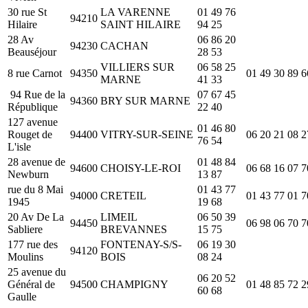
30 rue St
LA VARENNE
01 49 76
94210
Hilaire
SAINT HILAIRE
94 25
28 Av
06 86 20
94230
CACHAN
Beauséjour
28 53
VILLIERS SUR
06 58 25
8 rue Carnot
94350
01 49 30 89 6
MARNE
41 33
94 Rue de la
07 67 45
94360
BRY SUR MARNE
République
22 40
127 avenue
01 46 80
Rouget de
94400
VITRY-SUR-SEINE
06 20 21 08 2
76 54
L'isle
28 avenue de
01 48 84
94600
CHOISY-LE-ROI
06 68 16 07 7
Newburn
13 87
rue du 8 Mai
01 43 77
94000
CRETEIL
01 43 77 01 7
1945
19 68
20 Av De La
LIMEIL
06 50 39
94450
06 98 06 70 7
Sabliere
BREVANNES
15 75
177 rue des
FONTENAY-S/S-
06 19 30
94120
Moulins
BOIS
08 24
25 avenue du
06 20 52
Général de
94500
CHAMPIGNY
01 48 85 72 2
60 68
Gaulle