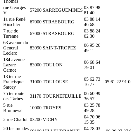
Thomas
rue Georges
03 87 98
57200
SARREGUEMINES
V
81 40
1a rue René
03 88 14
67000
STRASBOURG
Hirschler
46 68
7 rue de
03 88 24
67000
STRASBOURG
Turenne
02 30
63 avenue du
06 95 26
General
83990
SAINT-TROPEZ
49 11
Leclerc
184 avenue
06 68 64
Lazare
83000
TOULON
79 01
Carnot
13 ter rue
05 62 73
Francisque
31000
TOULOUSE
05 61 22 91 0
16 77
Sarcey
75 ter route
06 60 99
31170
TOURNEFEUILLE
des Tarbes
36 57
5 rue
03 25 78
10000
TROYES
Brunneval
49 28
04 70 96
2 rue Charlot
03200
VICHY
15 35
20 bis rue des
04 78 03