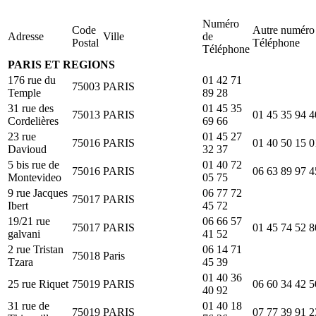
Numéro
Code
Autre numéro
Adresse
Ville
de
Postal
Téléphone
Téléphone
PARIS ET REGIONS
176 rue du
01 42 71
75003
PARIS
Temple
89 28
31 rue des
01 45 35
75013
PARIS
01 45 35 94 4
Cordelières
69 66
23 rue
01 45 27
75016
PARIS
01 40 50 15 0
Davioud
32 37
5 bis rue de
01 40 72
75016
PARIS
06 63 89 97 4
Montevideo
05 75
9 rue Jacques
06 77 72
75017
PARIS
Ibert
45 72
19/21 rue
06 66 57
75017
PARIS
01 45 74 52 8
galvani
41 52
2 rue Tristan
06 14 71
75018
Paris
Tzara
45 39
01 40 36
25 rue Riquet
75019
PARIS
06 60 34 42 5
40 92
31 rue de
01 40 18
75019
PARIS
07 77 39 91 2