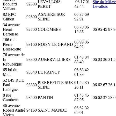
LEVALLOIS
06 17 01
Site du Mikvé
Edouard
92300
PERET
42 44
Levallois
Vaillant
82 RPC
ASNIERE SUR
06 87 69
92600
Gilbert
SEINE
92 91
34 avenue
06 70 06
Henri-
92700
COLOMBES
06 95 45 97 9
12 85
Barbusse
166 rue
06 99 36
Pierre
93160
NOISY LE GRAND
94 92
Brossolette
76 avenue de
01 48 34
la
93300
AUBERVILLIERS
06 03 36 31 5
88 40
République
65 bd du
06 68 42
93340
LE RAINCY
Midi
01 33
52 BIS RUE
PIERREFITTE SUR
01 42 35
Paul
93380
06 62 67 26 1
SEINE
26 11
Lafargue
8 rue
01 48 45
93500
PANTIN
06 62 37 58 0
Gambetta
87 95
46 avenue
06 62 32
Robert André
94160
SAINT MANDE
69 01
Vivien