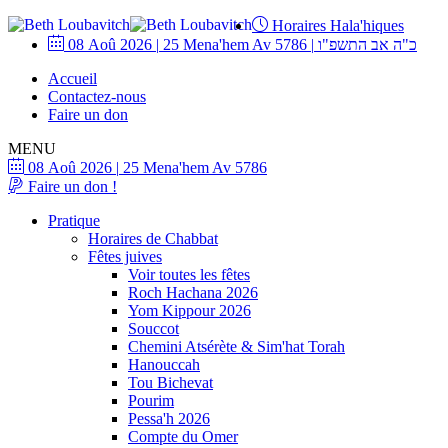
Horaires Hala'hiques
08 Aoû 2026
|
25 Mena'hem Av 5786
|
כ"ה אב התשפ"ו
Accueil
Contactez-nous
Faire un don
MENU
08 Aoû 2026
|
25 Mena'hem Av 5786
Faire un don !
Pratique
Horaires de Chabbat
Fêtes juives
Voir toutes les fêtes
Roch Hachana 2026
Yom Kippour 2026
Souccot
Chemini Atsérète & Sim'hat Torah
Hanouccah
Tou Bichevat
Pourim
Pessa'h 2026
Compte du Omer