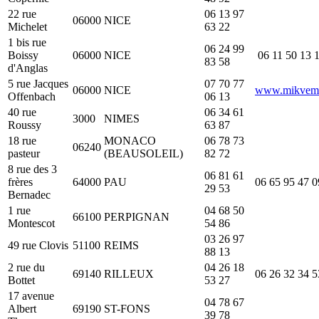
22 rue
06 13 97
06000
NICE
Michelet
63 22
1 bis rue
06 24 99
Boissy
06000
NICE
06 11 50 13 
83 58
d'Anglas
5 rue Jacques
07 70 77
06000
NICE
www.mikvem
Offenbach
06 13
40 rue
06 34 61
3000
NIMES
Roussy
63 87
18 rue
MONACO
06 78 73
06240
pasteur
(BEAUSOLEIL)
82 72
8 rue des 3
06 81 61
frères
64000
PAU
06 65 95 47 0
29 53
Bernadec
1 rue
04 68 50
66100
PERPIGNAN
Montescot
54 86
03 26 97
49 rue Clovis
51100
REIMS
88 13
2 rue du
04 26 18
69140
RILLEUX
06 26 32 34 5
Bottet
53 27
17 avenue
04 78 67
Albert
69190
ST-FONS
39 78