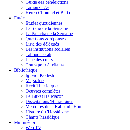
Guide des bénédictions
Tamouz - Av
Keren Chmouel et Batia
Etude
Etudes quotidiennes
La Sidra de la Semaine
La Paracha de la Semaine
Questions & réponses
Liste des délégués
Les institutions scolaires
Talmud Torah
Liste des cours
Cours pour étudiants
Bibliothèque
Iguerot Kodesh
Magazine
Récit 'Hassidiques
Oeuvres complètes
Le Birkat Ha Mazon
Dissertations 'Hassidiques
Memoires de la Rabbanit 'Hanna
Histoire du 'Hassidisme
Chants 'hassidique
Multimédia
Web TV