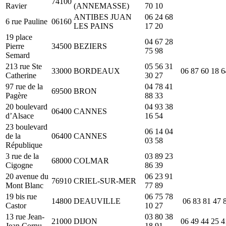
74100
Ravier
(ANNEMASSE)
70 10
ANTIBES JUAN
06 24 68
6 rue Pauline
06160
LES PAINS
17 20
19 place
04 67 28
Pierre
34500
BEZIERS
75 98
Semard
213 rue Ste
05 56 31
33000
BORDEAUX
06 87 60 18 6
Catherine
30 27
97 rue de la
04 78 41
69500
BRON
Pagère
88 33
20 boulevard
04 93 38
06400
CANNES
d’Alsace
16 54
23 boulevard
06 14 04
de la
06400
CANNES
03 58
République
3 rue de la
03 89 23
68000
COLMAR
Cigogne
86 39
20 avenue du
06 23 91
76910
CRIEL-SUR-MER
Mont Blanc
77 89
19 bis rue
06 75 78
14800
DEAUVILLE
06 83 81 47 
Castor
10 27
13 rue Jean-
03 80 38
21000
DIJON
06 49 44 25 4
Jean Cornu
18 91