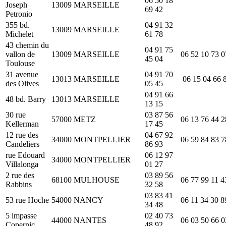
06 50 18
Joseph
13009
MARSEILLE
69 42
Petronio
355 bd.
04 91 32
13009
MARSEILLE
Michelet
61 78
43 chemin du
04 91 75
vallon de
13009
MARSEILLE
06 52 10 73 0
45 04
Toulouse
31 avenue
04 91 70
13013
MARSEILLE
06 15 04 66 
des Olives
05 45
04 91 66
48 bd. Barry
13013
MARSEILLE
13 15
30 rue
03 87 56
57000
METZ
06 13 76 44 2
Kellerman
17 45
12 rue des
04 67 92
34000
MONTPELLIER
06 59 84 83 7
Candeliers
86 93
rue Edouard
06 12 97
34000
MONTPELLIER
Villalonga
01 27
2 rue des
03 89 56
68100
MULHOUSE
06 77 99 11 4
Rabbins
32 58
03 83 41
53 rue Hoche
54000
NANCY
06 11 34 30 8
34 48
5 impasse
02 40 73
44000
NANTES
06 03 50 66 0
Copernic
48 92