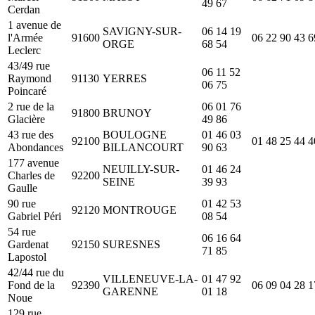
49 67
Cerdan
1 avenue de
SAVIGNY-SUR-
06 14 19
l'Armée
91600
06 22 90 43 6
ORGE
68 54
Leclerc
43/49 rue
06 11 52
Raymond
91130
YERRES
06 75
Poincaré
2 rue de la
06 01 76
91800
BRUNOY
Glacière
49 86
43 rue des
BOULOGNE
01 46 03
92100
01 48 25 44 4
Abondances
BILLANCOURT
90 63
177 avenue
NEUILLY-SUR-
01 46 24
Charles de
92200
SEINE
39 93
Gaulle
90 rue
01 42 53
92120
MONTROUGE
Gabriel Péri
08 54
54 rue
06 16 64
Gardenat
92150
SURESNES
71 85
Lapostol
42/44 rue du
VILLENEUVE-LA-
01 47 92
Fond de la
92390
06 09 04 28 1
GARENNE
01 18
Noue
129 rue