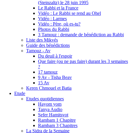
(Steinzaltz) le 28 juin 1995
Le Rabbi et la France
Vidéo : Le Rabbi se rend au Ohel
Vidéo : Larmes
Vidéo : Père, où es-tu?
Photos du Rabbi
3 Tamouz : demande de bénédiction au Rabbi
Liste des Mikvés
Guide des bénédictions
Tamouz - Av
Du deuil à l'espoir
Que faire (ou ne pas faire) durant les 3 semaines
?
17 tamouz
9 Av - Tisha Beav
15 Av
Keren Chmouel et Batia
Etude
Etudes quotidiennes
Hayom yom
Tanya Audio
Sefer Hamitsvot
Rambam 1 Chapitre
Rambam 3 Chapitres
La Sidra de la Semaine