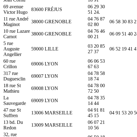
69 avenue
06 29 30
83600
FRÉJUS
Victor Hugo
51 24.
11 rue André
04 76 87
38000
GRENOBLE
06 58 30 83 2
Maginot
02 80
10 rue Lazare
04 76 46
38000
GRENOBLE
06 09 51 40 2
Carnot
00 21
5 rue
03 20 85
Auguste
59000
LILLE
06 52 19 41 4
27 37
Angellier
60 rue
06 06 53
69006
LYON
Crillon
67 63
317 rue
04 78 58
69007
LYON
Duguesclin
18 74
18 rue St
04 78 00
69008
LYON
Mathieu
72 50
La
04 78 35
69009
LYON
Sauvegarde
14 44
47 rue St
04 91 81
13006
MARSEILLE
04 91 53 20 5
Suffren
45 15
13 bd. Du
06 07 21
13009
MARSEILLE
Redon
10 56
32, rue