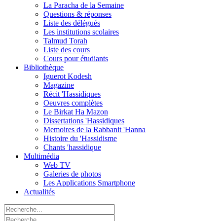
La Paracha de la Semaine
Questions & réponses
Liste des délégués
Les institutions scolaires
Talmud Torah
Liste des cours
Cours pour étudiants
Bibliothèque
Iguerot Kodesh
Magazine
Récit 'Hassidiques
Oeuvres complètes
Le Birkat Ha Mazon
Dissertations 'Hassidiques
Memoires de la Rabbanit 'Hanna
Histoire du 'Hassidisme
Chants 'hassidique
Multimédia
Web TV
Galeries de photos
Les Applications Smartphone
Actualités