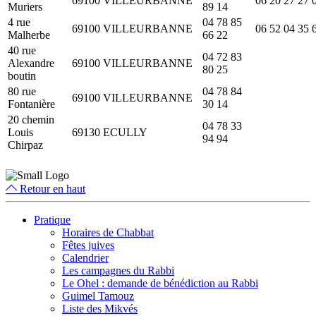
69100
VILLEURBANNE
06 20 27 27 
Muriers
89 14
4 rue
04 78 85
69100
VILLEURBANNE
06 52 04 35 
Malherbe
66 22
40 rue
04 72 83
Alexandre
69100
VILLEURBANNE
80 25
boutin
80 rue
04 78 84
69100
VILLEURBANNE
Fontanière
30 14
20 chemin
04 78 33
Louis
69130
ECULLY
94 94
Chirpaz
Retour en haut
Pratique
Horaires de Chabbat
Fêtes juives
Calendrier
Les campagnes du Rabbi
Le Ohel : demande de bénédiction au Rabbi
Guimel Tamouz
Liste des Mikvés