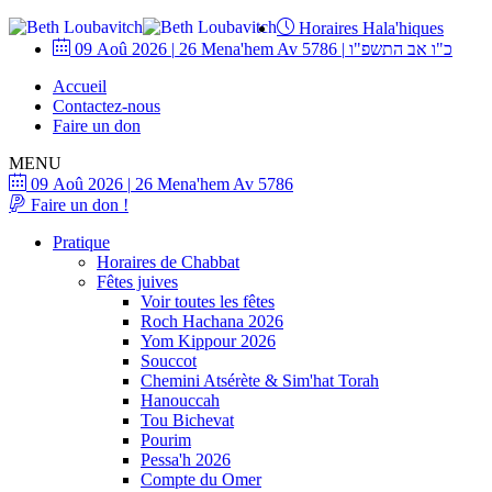
Horaires Hala'hiques
09 Aoû 2026
|
26 Mena'hem Av 5786
|
כ"ו אב התשפ"ו
Accueil
Contactez-nous
Faire un don
MENU
09 Aoû 2026
|
26 Mena'hem Av 5786
Faire un don !
Pratique
Horaires de Chabbat
Fêtes juives
Voir toutes les fêtes
Roch Hachana 2026
Yom Kippour 2026
Souccot
Chemini Atsérète & Sim'hat Torah
Hanouccah
Tou Bichevat
Pourim
Pessa'h 2026
Compte du Omer