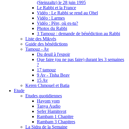
(Steinzaltz) le 28 juin 1995
Le Rabbi et la France
Vidéo : Le Rabbi se rend au Ohel
Vidéo : Larmes
Vidéo : Père, où es-tu?
Photos du Rabbi
3 Tamouz : demande de bénédiction au Rabbi
Liste des Mikvés
Guide des bénédictions
Tamouz - Av
Du deuil à l'espoir
Que faire (ou ne pas faire) durant les 3 semaines
?
17 tamouz
9 Av - Tisha Beav
15 Av
Keren Chmouel et Batia
Etude
Etudes quotidiennes
Hayom yom
Tanya Audio
Sefer Hamitsvot
Rambam 1 Chapitre
Rambam 3 Chapitres
La Sidra de la Semaine