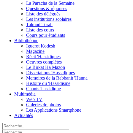
La Paracha de la Semaine
Questions & réponses
Liste des délégués
Les institutions scolaires
Talmud Torah
Liste des cours
Cours pour étudiants
Bibliothèque
Iguerot Kodesh
Magazine
Récit 'Hassidiques
Oeuvres complètes
Le Birkat Ha Mazon
Dissertations 'Hassidiques
Memoires de la Rabbanit 'Hanna
Histoire du 'Hassidisme
Chants 'hassidique
Multimédia
Web TV
Galeries de photos
Les Applications Smartphone
Actualités