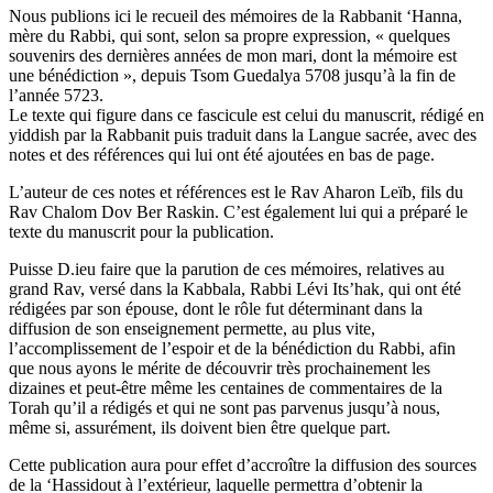
Nous publions ici le recueil des mémoires de la Rabbanit ‘Hanna,
mère du Rabbi, qui sont, selon sa propre expression, « quelques
souvenirs des dernières années de mon mari, dont la mémoire est
une bénédiction », depuis Tsom Guedalya 5708 jusqu’à la fin de
l’année 5723.
Le texte qui figure dans ce fascicule est celui du manuscrit, rédigé en
yiddish par la Rabbanit puis traduit dans la Langue sacrée, avec des
notes et des références qui lui ont été ajoutées en bas de page.
L’auteur de ces notes et références est le Rav Aharon Leïb, fils du
Rav Chalom Dov Ber Raskin. C’est également lui qui a préparé le
texte du manuscrit pour la publication.
Puisse D.ieu faire que la parution de ces mémoires, relatives au
grand Rav, versé dans la Kabbala, Rabbi Lévi Its’hak, qui ont été
rédigées par son épouse, dont le rôle fut déterminant dans la
diffusion de son enseignement permette, au plus vite,
l’accomplissement de l’espoir et de la bénédiction du Rabbi, afin
que nous ayons le mérite de découvrir très prochainement les
dizaines et peut-être même les centaines de commentaires de la
Torah qu’il a rédigés et qui ne sont pas parvenus jusqu’à nous,
même si, assurément, ils doivent bien être quelque part.
Cette publication aura pour effet d’accroître la diffusion des sources
de la ‘Hassidout à l’extérieur, laquelle permettra d’obtenir la