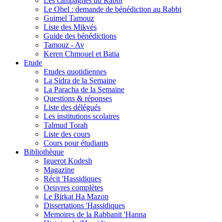
Les campagnes du Rabbi
Le Ohel : demande de bénédiction au Rabbi
Guimel Tamouz
Liste des Mikvés
Guide des bénédictions
Tamouz - Av
Keren Chmouel et Batia
Etude
Etudes quotidiennes
La Sidra de la Semaine
La Paracha de la Semaine
Questions & réponses
Liste des délégués
Les institutions scolaires
Talmud Torah
Liste des cours
Cours pour étudiants
Bibliothèque
Iguerot Kodesh
Magazine
Récit 'Hassidiques
Oeuvres complètes
Le Birkat Ha Mazon
Dissertations 'Hassidiques
Memoires de la Rabbanit 'Hanna