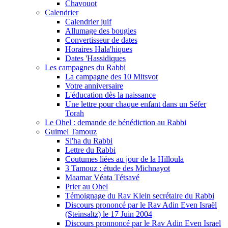
Chavouot
Calendrier
Calendrier juif
Allumage des bougies
Convertisseur de dates
Horaires Hala'hiques
Dates 'Hassidiques
Les campagnes du Rabbi
La campagne des 10 Mitsvot
Votre anniversaire
L'éducation dès la naissance
Une lettre pour chaque enfant dans un Séfer
Torah
Le Ohel : demande de bénédiction au Rabbi
Guimel Tamouz
Si'ha du Rabbi
Lettre du Rabbi
Coutumes liées au jour de la Hilloula
3 Tamouz : étude des Michnayot
Maamar Véata Tétsavé
Prier au Ohel
Témoignage du Rav Klein secrétaire du Rabbi
Discours prononcé par le Rav Adin Even Israël
(Steinsaltz) le 17 Juin 2004
Discours pronnoncé par le Rav Adin Even Israel