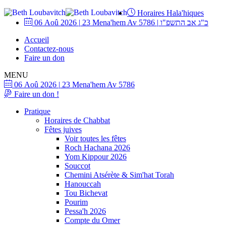
Horaires Hala'hiques
06 Aoû 2026
|
23 Mena'hem Av 5786
|
כ"ג אב התשפ"ו
Accueil
Contactez-nous
Faire un don
MENU
06 Aoû 2026
|
23 Mena'hem Av 5786
Faire un don !
Pratique
Horaires de Chabbat
Fêtes juives
Voir toutes les fêtes
Roch Hachana 2026
Yom Kippour 2026
Souccot
Chemini Atsérète & Sim'hat Torah
Hanouccah
Tou Bichevat
Pourim
Pessa'h 2026
Compte du Omer