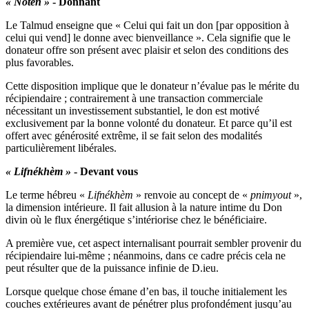
« Notèn »
- Donnant
Le Talmud enseigne que « Celui qui fait un don [par opposition à
celui qui vend] le donne avec bienveillance ». Cela signifie que le
donateur offre son présent avec plaisir et selon des conditions des
plus favorables.
Cette disposition implique que le donateur n’évalue pas le mérite du
récipiendaire ; contrairement à une transaction commerciale
nécessitant un investissement substantiel, le don est motivé
exclusivement par la bonne volonté du donateur. Et parce qu’il est
offert avec générosité extrême, il se fait selon des modalités
particulièrement libérales.
« Lifnékhèm »
- Devant vous
Le terme hébreu «
Lifnékhèm
» renvoie au concept de «
pnimyout
»,
la dimension intérieure. Il fait allusion à la nature intime du Don
divin où le flux énergétique s’intériorise chez le bénéficiaire.
A première vue, cet aspect internalisant pourrait sembler provenir du
récipiendaire lui-même ; néanmoins, dans ce cadre précis cela ne
peut résulter que de la puissance infinie de D.ieu.
Lorsque quelque chose émane d’en bas, il touche initialement les
couches extérieures avant de pénétrer plus profondément jusqu’au