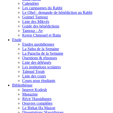
Calendrier
Les campagnes du Rabbi
Le Ohel : demande de bénédiction au Rabbi
Guimel Tamouz
Liste des Mikvés
Guide des bénédictions
Tamouz - Av
Keren Chmouel et Batia
Etude
Etudes quotidiennes
La Sidra de la Semaine
La Paracha de la Semaine
Questions & réponses
Liste des délégués
Les institutions scolaires
Talmud Torah
Liste des cours
Cours pour étudiants
Bibliothèque
Iguerot Kodesh
Magazine
Récit 'Hassidiques
Oeuvres complètes
Le Birkat Ha Mazon
Dissertations 'Hassidiques