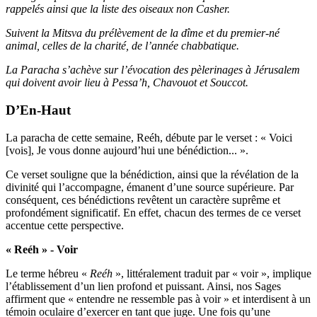
rappelés ainsi que la liste des oiseaux non Casher.
Suivent la Mitsva du prélèvement de la dîme et du premier-né
animal, celles de la charité, de l’année chabbatique.
La Paracha s’achève sur l’évocation des pèlerinages à Jérusalem
qui doivent avoir lieu à Pessa’h, Chavouot
et Souccot.
D’En-Haut
La paracha de cette semaine, Reéh, débute par le verset : « Voici
[vois], Je vous donne aujourd’hui une bénédiction... ».
Ce verset souligne que la bénédiction, ainsi que la révélation de la
divinité qui l’accompagne, émanent d’une source supérieure. Par
conséquent, ces bénédictions revêtent un caractère suprême et
profondément significatif. En effet, chacun des termes de ce verset
accentue cette perspective.
« Reéh » - Voir
Le terme hébreu «
Reéh
», littéralement traduit par « voir », implique
l’établissement d’un lien profond et puissant. Ainsi, nos Sages
affirment que « entendre ne ressemble pas à voir » et interdisent à un
témoin oculaire d’exercer en tant que juge. Une fois qu’une