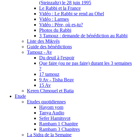
(Steinzaltz) le 28 juin 1995
Le Rabbi et la France
Vidéo : Le Rabbi se rend au Ohel
Vidéo : Larmes
Vidéo : Père, où es-tu?
Photos du Rabbi
3 Tamouz : demande de bénédiction au Rabbi
Liste des Mikvés
Guide des bénédictions
Tamouz - Av
Du deuil à l'espoir
Que faire (ou ne pas faire) durant les 3 semaines
?
17 tamouz
9 Av - Tisha Beav
15 Av
Keren Chmouel et Batia
Etude
Etudes quotidiennes
Hayom yom
Tanya Audio
Sefer Hamitsvot
Rambam 1 Chapitre
Rambam 3 Chapitres
La Sidra de la Semaine