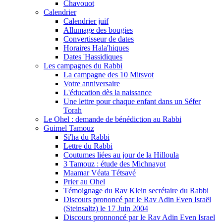
Chavouot
Calendrier
Calendrier juif
Allumage des bougies
Convertisseur de dates
Horaires Hala'hiques
Dates 'Hassidiques
Les campagnes du Rabbi
La campagne des 10 Mitsvot
Votre anniversaire
L'éducation dès la naissance
Une lettre pour chaque enfant dans un Séfer
Torah
Le Ohel : demande de bénédiction au Rabbi
Guimel Tamouz
Si'ha du Rabbi
Lettre du Rabbi
Coutumes liées au jour de la Hilloula
3 Tamouz : étude des Michnayot
Maamar Véata Tétsavé
Prier au Ohel
Témoignage du Rav Klein secrétaire du Rabbi
Discours prononcé par le Rav Adin Even Israël
(Steinsaltz) le 17 Juin 2004
Discours pronnoncé par le Rav Adin Even Israel