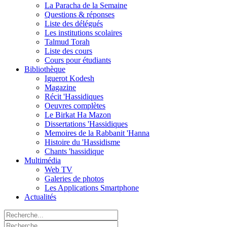
La Paracha de la Semaine
Questions & réponses
Liste des délégués
Les institutions scolaires
Talmud Torah
Liste des cours
Cours pour étudiants
Bibliothèque
Iguerot Kodesh
Magazine
Récit 'Hassidiques
Oeuvres complètes
Le Birkat Ha Mazon
Dissertations 'Hassidiques
Memoires de la Rabbanit 'Hanna
Histoire du 'Hassidisme
Chants 'hassidique
Multimédia
Web TV
Galeries de photos
Les Applications Smartphone
Actualités