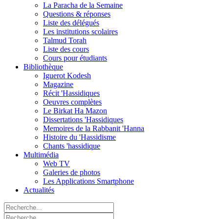
La Paracha de la Semaine
Questions & réponses
Liste des délégués
Les institutions scolaires
Talmud Torah
Liste des cours
Cours pour étudiants
Bibliothèque
Iguerot Kodesh
Magazine
Récit 'Hassidiques
Oeuvres complètes
Le Birkat Ha Mazon
Dissertations 'Hassidiques
Memoires de la Rabbanit 'Hanna
Histoire du 'Hassidisme
Chants 'hassidique
Multimédia
Web TV
Galeries de photos
Les Applications Smartphone
Actualités