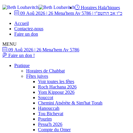
Horaires Hala'hiques
09 Aoû 2026
|
26 Mena'hem Av 5786
|
כ"ו אב התשפ"ו
Accueil
Contactez-nous
Faire un don
MENU
09 Aoû 2026
|
26 Mena'hem Av 5786
Faire un don !
Pratique
Horaires de Chabbat
Fêtes juives
Voir toutes les fêtes
Roch Hachana 2026
Yom Kippour 2026
Souccot
Chemini Atsérète & Sim'hat Torah
Hanouccah
Tou Bichevat
Pourim
Pessa'h 2026
Compte du Omer