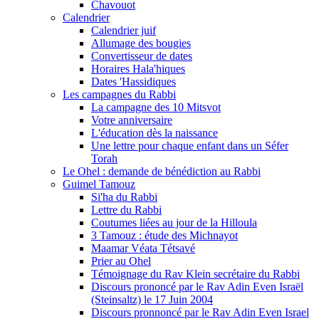
Chavouot
Calendrier
Calendrier juif
Allumage des bougies
Convertisseur de dates
Horaires Hala'hiques
Dates 'Hassidiques
Les campagnes du Rabbi
La campagne des 10 Mitsvot
Votre anniversaire
L'éducation dès la naissance
Une lettre pour chaque enfant dans un Séfer
Torah
Le Ohel : demande de bénédiction au Rabbi
Guimel Tamouz
Si'ha du Rabbi
Lettre du Rabbi
Coutumes liées au jour de la Hilloula
3 Tamouz : étude des Michnayot
Maamar Véata Tétsavé
Prier au Ohel
Témoignage du Rav Klein secrétaire du Rabbi
Discours prononcé par le Rav Adin Even Israël
(Steinsaltz) le 17 Juin 2004
Discours pronnoncé par le Rav Adin Even Israel