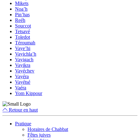
Mikets
Noa’h
Pin’has
Reéh
Souccot
Tetsavé
Toledot
Téroumah
Vaye’hi
Vayichla’h
Vayigach
Vayikra
Vayéchev
Vayéra
Vayétsé
Vaéra
Yom Kippour
Retour en haut
Pratique
Horaires de Chabbat
Fêtes juives