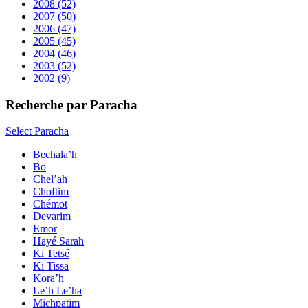
2008
(52)
2007
(50)
2006
(47)
2005
(45)
2004
(46)
2003
(52)
2002
(9)
Recherche par Paracha
Select Paracha
Bechala’h
Bo
Chel’ah
Choftim
Chémot
Devarim
Emor
Hayé Sarah
Ki Tetsé
Ki Tissa
Kora’h
Le’h Le’ha
Michpatim