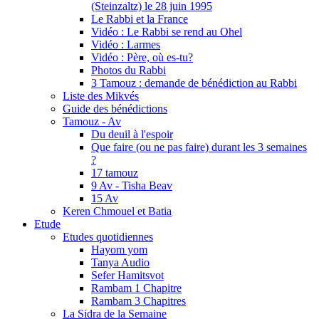
(Steinzaltz) le 28 juin 1995
Le Rabbi et la France
Vidéo : Le Rabbi se rend au Ohel
Vidéo : Larmes
Vidéo : Père, où es-tu?
Photos du Rabbi
3 Tamouz : demande de bénédiction au Rabbi
Liste des Mikvés
Guide des bénédictions
Tamouz - Av
Du deuil à l'espoir
Que faire (ou ne pas faire) durant les 3 semaines
?
17 tamouz
9 Av - Tisha Beav
15 Av
Keren Chmouel et Batia
Etude
Etudes quotidiennes
Hayom yom
Tanya Audio
Sefer Hamitsvot
Rambam 1 Chapitre
Rambam 3 Chapitres
La Sidra de la Semaine