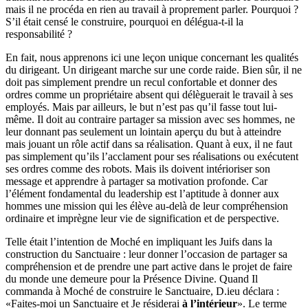
mais il ne procéda en rien au travail à proprement parler. Pourquoi ?
S’il était censé le construire, pourquoi en délégua-t-il la
responsabilité ?
En fait, nous apprenons ici une leçon unique concernant les qualités
du dirigeant. Un dirigeant marche sur une corde raide. Bien sûr, il ne
doit pas simplement prendre un recul confortable et donner des
ordres comme un propriétaire absent qui délèguerait le travail à ses
employés. Mais par ailleurs, le but n’est pas qu’il fasse tout lui-
même. Il doit au contraire partager sa mission avec ses hommes, ne
leur donnant pas seulement un lointain aperçu du but à atteindre
mais jouant un rôle actif dans sa réalisation. Quant à eux, il ne faut
pas simplement qu’ils l’acclament pour ses réalisations ou exécutent
ses ordres comme des robots. Mais ils doivent intérioriser son
message et apprendre à partager sa motivation profonde. Car
l’élément fondamental du leadership est l’aptitude à donner aux
hommes une mission qui les élève au-delà de leur compréhension
ordinaire et imprègne leur vie de signification et de perspective.
Telle était l’intention de Moché en impliquant les Juifs dans la
construction du Sanctuaire : leur donner l’occasion de partager sa
compréhension et de prendre une part active dans le projet de faire
du monde une demeure pour la Présence Divine. Quand Il
commanda à Moché de construire le Sanctuaire, D.ieu déclara :
«Faites-moi un Sanctuaire et Je résiderai
à l’intérieur
». Le terme