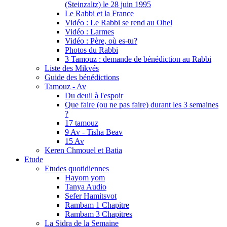
(Steinzaltz) le 28 juin 1995
Le Rabbi et la France
Vidéo : Le Rabbi se rend au Ohel
Vidéo : Larmes
Vidéo : Père, où es-tu?
Photos du Rabbi
3 Tamouz : demande de bénédiction au Rabbi
Liste des Mikvés
Guide des bénédictions
Tamouz - Av
Du deuil à l'espoir
Que faire (ou ne pas faire) durant les 3 semaines
?
17 tamouz
9 Av - Tisha Beav
15 Av
Keren Chmouel et Batia
Etude
Etudes quotidiennes
Hayom yom
Tanya Audio
Sefer Hamitsvot
Rambam 1 Chapitre
Rambam 3 Chapitres
La Sidra de la Semaine