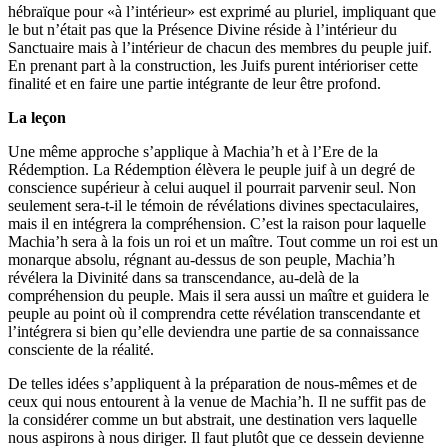
hébraïque pour «à l’intérieur» est exprimé au pluriel, impliquant que
le but n’était pas que la Présence Divine réside à l’intérieur du
Sanctuaire mais à l’intérieur de chacun des membres du peuple juif.
En prenant part à la construction, les Juifs purent intérioriser cette
finalité et en faire une partie intégrante de leur être profond.
La leçon
Une même approche s’applique à Machia’h et à l’Ere de la
Rédemption. La Rédemption élèvera le peuple juif à un degré de
conscience supérieur à celui auquel il pourrait parvenir seul. Non
seulement sera-t-il le témoin de révélations divines spectaculaires,
mais il en intégrera la compréhension. C’est la raison pour laquelle
Machia’h sera à la fois un roi et un maître. Tout comme un roi est un
monarque absolu, régnant au-dessus de son peuple, Machia’h
révélera la Divinité dans sa transcendance, au-delà de la
compréhension du peuple. Mais il sera aussi un maître et guidera le
peuple au point où il comprendra cette révélation transcendante et
l’intégrera si bien qu’elle deviendra une partie de sa connaissance
consciente de la réalité.
De telles idées s’appliquent à la préparation de nous-mêmes et de
ceux qui nous entourent à la venue de Machia’h. Il ne suffit pas de
la considérer comme un but abstrait, une destination vers laquelle
nous aspirons à nous diriger. Il faut plutôt que ce dessein devienne