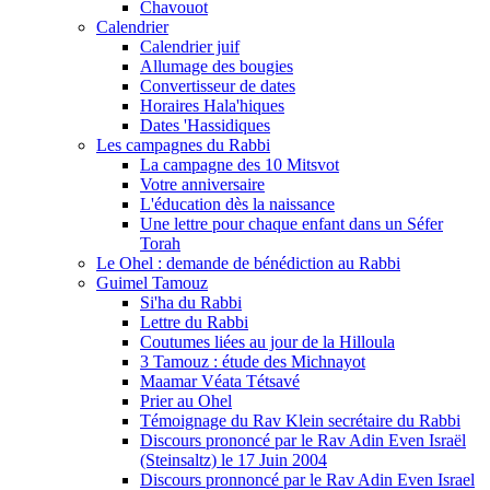
Chavouot
Calendrier
Calendrier juif
Allumage des bougies
Convertisseur de dates
Horaires Hala'hiques
Dates 'Hassidiques
Les campagnes du Rabbi
La campagne des 10 Mitsvot
Votre anniversaire
L'éducation dès la naissance
Une lettre pour chaque enfant dans un Séfer
Torah
Le Ohel : demande de bénédiction au Rabbi
Guimel Tamouz
Si'ha du Rabbi
Lettre du Rabbi
Coutumes liées au jour de la Hilloula
3 Tamouz : étude des Michnayot
Maamar Véata Tétsavé
Prier au Ohel
Témoignage du Rav Klein secrétaire du Rabbi
Discours prononcé par le Rav Adin Even Israël
(Steinsaltz) le 17 Juin 2004
Discours pronnoncé par le Rav Adin Even Israel