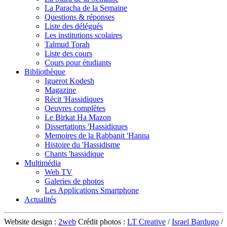
La Paracha de la Semaine
Questions & réponses
Liste des délégués
Les institutions scolaires
Talmud Torah
Liste des cours
Cours pour étudiants
Bibliothèque
Iguerot Kodesh
Magazine
Récit 'Hassidiques
Oeuvres complètes
Le Birkat Ha Mazon
Dissertations 'Hassidiques
Memoires de la Rabbanit 'Hanna
Histoire du 'Hassidisme
Chants 'hassidique
Multimédia
Web TV
Galeries de photos
Les Applications Smartphone
Actualités
Website design :
2web
Crédit photos :
LT Creative
/
Israel Bardugo
/