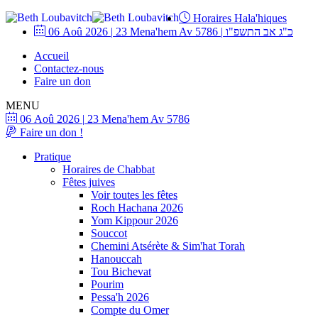
Horaires Hala'hiques
06 Aoû 2026
|
23 Mena'hem Av 5786
|
כ"ג אב התשפ"ו
Accueil
Contactez-nous
Faire un don
MENU
06 Aoû 2026
|
23 Mena'hem Av 5786
Faire un don !
Pratique
Horaires de Chabbat
Fêtes juives
Voir toutes les fêtes
Roch Hachana 2026
Yom Kippour 2026
Souccot
Chemini Atsérète & Sim'hat Torah
Hanouccah
Tou Bichevat
Pourim
Pessa'h 2026
Compte du Omer