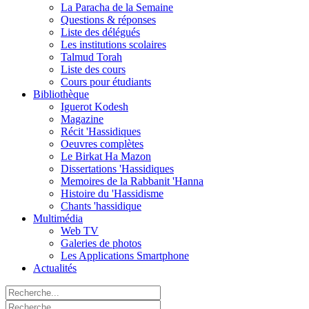
La Paracha de la Semaine
Questions & réponses
Liste des délégués
Les institutions scolaires
Talmud Torah
Liste des cours
Cours pour étudiants
Bibliothèque
Iguerot Kodesh
Magazine
Récit 'Hassidiques
Oeuvres complètes
Le Birkat Ha Mazon
Dissertations 'Hassidiques
Memoires de la Rabbanit 'Hanna
Histoire du 'Hassidisme
Chants 'hassidique
Multimédia
Web TV
Galeries de photos
Les Applications Smartphone
Actualités