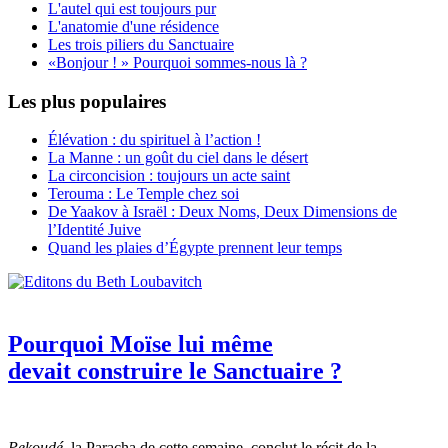
L'autel qui est toujours pur
L'anatomie d'une résidence
Les trois piliers du Sanctuaire
«Bonjour ! » Pourquoi sommes-nous là ?
Les plus populaires
Élévation : du spirituel à l’action !
La Manne : un goût du ciel dans le désert
La circoncision : toujours un acte saint
Terouma : Le Temple chez soi
De Yaakov à Israël : Deux Noms, Deux Dimensions de
l’Identité Juive
Quand les plaies d’Égypte prennent leur temps
Pourquoi Moïse lui même
devait construire le Sanctuaire ?
Pekoudé
, la Paracha de cette semaine, conclut le récit de la