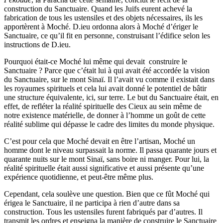
construction du Sanctuaire. Quand les Juifs eurent achevé la
fabrication de tous les ustensiles et des objets nécessaires, ils les
apportèrent à Moché. D.ieu ordonna alors à Moché d’ériger le
Sanctuaire, ce qu’il fit en personne, construisant l’édifice selon les
instructions de D.ieu.
Pourquoi était-ce Moché lui même qui devait construire le
Sanctuaire ? Parce que c’était lui à qui avait été accordée la vision
du Sanctuaire, sur le mont Sinaï. Il l’avait vu comme il existait dans
les royaumes spirituels et cela lui avait donné le potentiel de bâtir
une structure équivalente, ici, sur terre. Le but du Sanctuaire était, en
effet, de refléter la réalité spirituelle des Cieux au sein même de
notre existence matérielle, de donner à l’homme un goût de cette
réalité sublime qui dépasse le cadre des limites du monde physique.
C’est pour cela que Moché devait en être l’artisan, Moché un
homme dont le niveau surpassait la norme. Il passa quarante jours et
quarante nuits sur le mont Sinaï, sans boire ni manger. Pour lui, la
réalité spirituelle était aussi significative et aussi présente qu’une
expérience quotidienne, et peut-être même plus.
Cependant, cela soulève une question. Bien que ce fût Moché qui
érigea le Sanctuaire, il ne participa à rien d’autre dans sa
construction. Tous les ustensiles furent fabriqués par d’autres. Il
transmit les ordres et enseigna la manière de construire le Sanctuaire