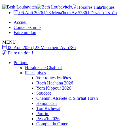
Horaires Hala'hiques
06 Aoû 2026
|
23 Mena'hem Av 5786
|
כ"ג אב התשפ"ו
Accueil
Contactez-nous
Faire un don
MENU
06 Aoû 2026
|
23 Mena'hem Av 5786
Faire un don !
Pratique
Horaires de Chabbat
Fêtes juives
Voir toutes les fêtes
Roch Hachana 2026
Yom Kippour 2026
Souccot
Chemini Atsérète & Sim'hat Torah
Hanouccah
Tou Bichevat
Pourim
Pessa'h 2026
Compte du Omer