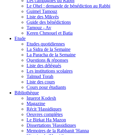
Les campagnes du Rabbi
Le Ohel : demande de bénédiction au Rabbi
Guimel Tamouz
Liste des Mikvés
Guide des bénédictions
Tamouz - Av
Keren Chmouel et Batia
Etude
Etudes quotidiennes
La Sidra de la Semaine
La Paracha de la Semaine
Questions & réponses
Liste des délégués
Les institutions scolaires
Talmud Torah
Liste des cours
Cours pour étudiants
Bibliothèque
Iguerot Kodesh
Magazine
Récit 'Hassidiques
Oeuvres complètes
Le Birkat Ha Mazon
Dissertations 'Hassidiques
Memoires de la Rabbanit 'Hanna