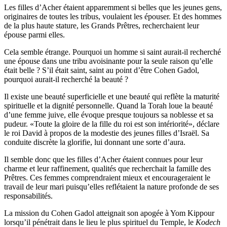
Les filles d’Acher étaient apparemment si belles que les jeunes gens,
originaires de toutes les tribus, voulaient les épouser. Et des hommes
de la plus haute stature, les Grands Prêtres, recherchaient leur
épouse parmi elles.
Cela semble étrange. Pourquoi un homme si saint aurait-il recherché
une épouse dans une tribu avoisinante pour la seule raison qu’elle
était belle ? S’il était saint, saint au point d’être Cohen Gadol,
pourquoi aurait-il recherché la beauté ?
Il existe une beauté superficielle et une beauté qui reflète la maturité
spirituelle et la dignité personnelle. Quand la Torah loue la beauté
d’une femme juive, elle évoque presque toujours sa noblesse et sa
pudeur. «Toute la gloire de la fille du roi est son intériorité», déclare
le roi David à propos de la modestie des jeunes filles d’Israël. Sa
conduite discrète la glorifie, lui donnant une sorte d’aura.
Il semble donc que les filles d’Acher étaient connues pour leur
charme et leur raffinement, qualités que recherchait la famille des
Prêtres. Ces femmes comprendraient mieux et encourageraient le
travail de leur mari puisqu’elles reflétaient la nature profonde de ses
responsabilités.
La mission du Cohen Gadol atteignait son apogée à Yom Kippour
lorsqu’il pénétrait dans le lieu le plus spirituel du Temple, le
Kodech