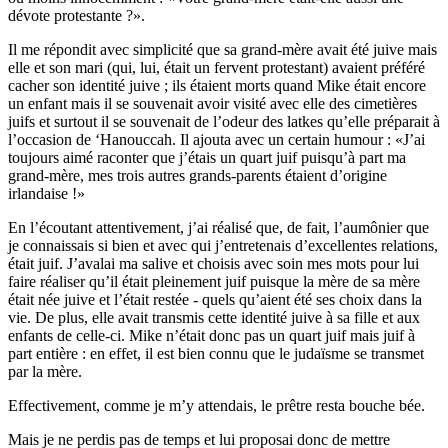
dévote protestante ?».
Il me répondit avec simplicité que sa grand-mère avait été juive mais
elle et son mari (qui, lui, était un fervent protestant) avaient préféré
cacher son identité juive ; ils étaient morts quand Mike était encore
un enfant mais il se souvenait avoir visité avec elle des cimetières
juifs et surtout il se souvenait de l’odeur des latkes qu’elle préparait à
l’occasion de ‘Hanouccah. Il ajouta avec un certain humour : «J’ai
toujours aimé raconter que j’étais un quart juif puisqu’à part ma
grand-mère, mes trois autres grands-parents étaient d’origine
irlandaise !»
En l’écoutant attentivement, j’ai réalisé que, de fait, l’aumônier que
je connaissais si bien et avec qui j’entretenais d’excellentes relations,
était juif. J’avalai ma salive et choisis avec soin mes mots pour lui
faire réaliser qu’il était pleinement juif puisque la mère de sa mère
était née juive et l’était restée - quels qu’aient été ses choix dans la
vie. De plus, elle avait transmis cette identité juive à sa fille et aux
enfants de celle-ci. Mike n’était donc pas un quart juif mais juif à
part entière : en effet, il est bien connu que le judaïsme se transmet
par la mère.
Effectivement, comme je m’y attendais, le prêtre resta bouche bée.
Mais je ne perdis pas de temps et lui proposai donc de mettre