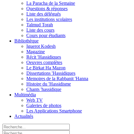
La Paracha de la Semaine
Questions & réponses
Liste des délégués
Les institutions scolaires
Talmud Torah
Liste des cours
Cours pour étudiants
Bibliothèque
Iguerot Kodesh
Magazine
Récit 'Hassidiques
Oeuvres complètes
Le Birkat Ha Mazon
Dissertations 'Hassidiques
Memoires de la Rabbanit 'Hanna
Histoire du 'Hassidisme
Chants 'hassidique
Multimédia
Web TV
Galeries de photos
Les Applications Smartphone
Actualités