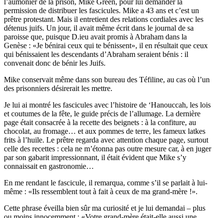
l’aumônier de la prison, Mike Green, pour lui demander la
permission de distribuer les fascicules. Mike a 43 ans et c’est un
prêtre protestant. Mais il entretient des relations cordiales avec les
détenus juifs. Un jour, il avait même écrit dans le journal de sa
paroisse que, puisque D.ieu avait promis à Abraham dans la
Genèse : «Je bénirai ceux qui te bénissent», il en résultait que ceux
qui bénissaient les descendants d’Abraham seraient bénis : il
convenait donc de bénir les Juifs.
Mike conservait même dans son bureau des Téfiline, au cas où l’un
des prisonniers désirerait les mettre.
Je lui ai montré les fascicules avec l’histoire de ‘Hanouccah, les lois
et coutumes de la fête, le guide précis de l’allumage. La dernière
page était consacrée à la recette des beignets : à la confiture, au
chocolat, au fromage… et aux pommes de terre, les fameux latkes
frits à l’huile. Le prêtre regarda avec attention chaque page, surtout
celle des recettes : cela ne m’étonna pas outre mesure car, à en juger
par son gabarit impressionnant, il était évident que Mike s’y
connaissait en gastronomie…
En me rendant le fascicule, il remarqua, comme s’il se parlait à lui-
même : «Ils ressemblent tout à fait à ceux de ma grand-mère !».
Cette phrase éveilla bien sûr ma curiosité et je lui demandai – plus
ou moins innocemment : «Votre grand-mère était-elle aussi une