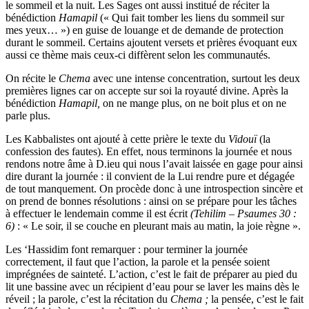
le sommeil et la nuit. Les Sages ont aussi institué de réciter la
bénédiction
Hamapil
(« Qui fait tomber les liens du sommeil sur
mes yeux… ») en guise de louange et de demande de protection
durant le sommeil. Certains ajoutent versets et prières évoquant eux
aussi ce thème mais ceux-ci diffèrent selon les communautés.
On récite le
Chema
avec une intense concentration, surtout les deux
premières lignes car on accepte sur soi la royauté divine. Après la
bénédiction
Hamapil
,
on ne mange plus, on ne boit plus et on ne
parle plus.
Les Kabbalistes ont ajouté à cette prière le texte du
Vidouï
(la
confession des fautes). En effet, nous terminons la journée et nous
rendons notre âme à D.ieu qui nous l’avait laissée en gage pour ainsi
dire durant la journée : il convient de la Lui rendre pure et dégagée
de tout manquement. On procède donc à une introspection sincère et
on prend de bonnes résolutions : ainsi on se prépare pour les tâches
à effectuer le lendemain comme il est écrit
(Tehilim – Psaumes 30 :
6)
: « Le soir, il se couche en pleurant mais au matin, la joie règne ».
Les ‘Hassidim font remarquer : pour terminer la journée
correctement, il faut que l’action, la parole et la pensée soient
imprégnées de sainteté. L’action, c’est le fait de préparer au pied du
lit une bassine avec un récipient d’eau pour se laver les mains dès le
réveil ; la parole, c’est la récitation du
Chema
;
la pensée, c’est le fait