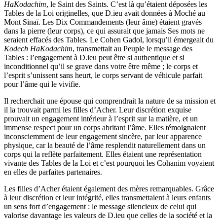
HaKodachim
, le Saint des Saints. C’est là qu’étaient déposées les
Tables de la Loi originelles, que D.ieu avait données à Moché au
Mont Sinaï. Les Dix Commandements (leur âme) étaient gravés
dans la pierre (leur corps), ce qui assurait que jamais Ses mots ne
seraient effacés des Tables. Le Cohen Gadol, lorsqu’il émergeait du
Kodech
HaKodachim
, transmettait au Peuple le message des
Tables : l’engagement à D.ieu peut être si authentique et si
inconditionnel qu’il se grave dans votre être même ; le corps et
l’esprit s’unissent sans heurt, le corps servant de véhicule parfait
pour l’âme qui le vivifie.
Il recherchait une épouse qui comprendrait la nature de sa mission et
il la trouvait parmi les filles d’Acher. Leur discrétion exquise
prouvait un engagement intérieur à l’esprit sur la matière, et un
immense respect pour un corps abritant l’âme. Elles témoignaient
inconsciemment de leur engagement sincère, par leur apparence
physique, car la beauté de l’âme resplendit naturellement dans un
corps qui la reflète parfaitement. Elles étaient une représentation
vivante des Tables de la Loi et c’est pourquoi les Cohanim voyaient
en elles de parfaites partenaires.
Les filles d’Acher étaient également des mères remarquables. Grâce
à leur discrétion et leur intégrité, elles transmettaient à leurs enfants
un sens fort d’engagement : le message silencieux de celui qui
valorise davantage les valeurs de D.ieu que celles de la société et la