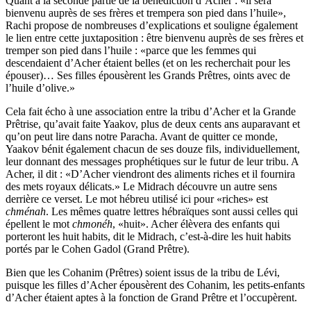
Quant à la seconde partie de la bénédiction d’Acher : «il sera
bienvenu auprès de ses frères et trempera son pied dans l’huile»,
Rachi propose de nombreuses d’explications et souligne également
le lien entre cette juxtaposition : être bienvenu auprès de ses frères et
tremper son pied dans l’huile : «parce que les femmes qui
descendaient d’Acher étaient belles (et on les recherchait pour les
épouser)… Ses filles épousèrent les Grands Prêtres, oints avec de
l’huile d’olive.»
Cela fait écho à une association entre la tribu d’Acher et la Grande
Prêtrise, qu’avait faite Yaakov, plus de deux cents ans auparavant et
qu’on peut lire dans notre Paracha. Avant de quitter ce monde,
Yaakov bénit également chacun de ses douze fils, individuellement,
leur donnant des messages prophétiques sur le futur de leur tribu. A
Acher, il dit : «D’Acher viendront des aliments riches et il fournira
des mets royaux délicats.» Le Midrach découvre un autre sens
derrière ce verset. Le mot hébreu utilisé ici pour «riches» est
chménah
. Les mêmes quatre lettres hébraïques sont aussi celles qui
épellent le mot
chmonéh
, «huit». Acher élèvera des enfants qui
porteront les huit habits, dit le Midrach, c’est-à-dire les huit habits
portés par le Cohen Gadol (Grand Prêtre).
Bien que les Cohanim (Prêtres) soient issus de la tribu de Lévi,
puisque les filles d’Acher épousèrent des Cohanim, les petits-enfants
d’Acher étaient aptes à la fonction de Grand Prêtre et l’occupèrent.