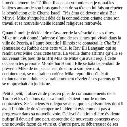
immédiatement les Téfiline. Il accepta volontiers et je nouai les
lanières autour de son bras gauche et de sa tête en lui faisant répéter
la bénédiction et le Chema Israël. Très ému de devenir ainsi Bar
Mitsva, Mike s’inquiétait déjà de la contradiction criante entre son
travail et sa nouvelle-vieille identité religieuse retrouvée.
Quant à moi, je décidai de m’assurer de la véracité de ses dires.
Mike m’avait donné l’adresse d’une de ses tantes qui vivait dans la
ville de Peoria, à l’autre bout de l’Illinois : je contactai le
Chalia’h
(émissaire du Rabbi) dans cette ville, le Rav Eli Langsam qui se
rendit avec Mike chez cette tante. La vieille dame affirma qu’elle se
souvenait très bien de la Brit Mila de Mike qui avait reçu à cette
occasion les prénoms Mordé’haï Haïm ! Elle se hâta cependant de
prévenir Mike de ne pas causer de choc à son père qui,
certainement, se mettrait en colère. Mike répondit qu’il était
maintenant un adulte et saurait comment révéler à ses parents qu’il
se rapprochait du judaïsme.
Petit à petit, il observa de plus en plus de commandements de la
Torah et les réactions dans sa famille étaient pour le moins
contrastées. Ses anciens «collègues» ainsi que les prisonniers dont il
avait l’habitude de s’occuper ne l’aidèrent évidemment pas à
progresser dans sa nouvelle voie. Celle-ci était loin d’être évidente
puisqu’il devait d’une part, apprendre de nouveaux concepts avec
une nouvelle façon de vivre et, d’autre part, se débarrasser de ses