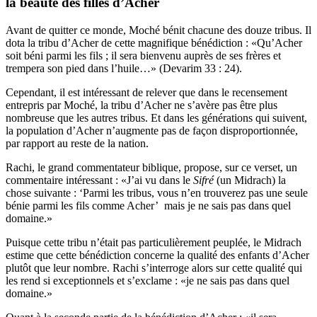
la beauté des filles d’Acher
Avant de quitter ce monde, Moché bénit chacune des douze tribus. Il
dota la tribu d’Acher de cette magnifique bénédiction : «Qu’Acher
soit béni parmi les fils ; il sera bienvenu auprès de ses frères et
trempera son pied dans l’huile…» (Devarim 33 : 24).
Cependant, il est intéressant de relever que dans le recensement
entrepris par Moché, la tribu d’Acher ne s’avère pas être plus
nombreuse que les autres tribus. Et dans les générations qui suivent,
la population d’Acher n’augmente pas de façon disproportionnée,
par rapport au reste de la nation.
Rachi, le grand commentateur biblique, propose, sur ce verset, un
commentaire intéressant : «J’ai vu dans le
Sifré
(un Midrach) la
chose suivante : ‘Parmi les tribus, vous n’en trouverez pas une seule
bénie parmi les fils comme Acher’ mais je ne sais pas dans quel
domaine.»
Puisque cette tribu n’était pas particulièrement peuplée, le Midrach
estime que cette bénédiction concerne la qualité des enfants d’Acher
plutôt que leur nombre. Rachi s’interroge alors sur cette qualité qui
les rend si exceptionnels et s’exclame : «je ne sais pas dans quel
domaine.»