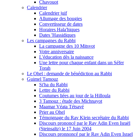
Chavouot
Calendrier
Calendrier juif
Allumage des bougies
Convertisseur de dates
Horaires Hala'hiques
Dates 'Hassidiques
Les campagnes du Rabbi
La campagne des 10 Mitsvot
Votre anniversaire
L'éducation dès la naissance
Une lettre pour chaque enfant dans un Séfer
Torah
Le Ohel : demande de bénédiction au Rabbi
Guimel Tamouz
Si'ha du Rabbi
Lettre du Rabbi
Coutumes liées au jour de la Hilloula
3 Tamouz : étude des Michnayot
Maamar Véata Tétsavé
Prier au Ohel
Témoignage du Rav Klein secrétaire du Rabbi
Discours prononcé par le Rav Adin Even Israël
(Steinsaltz) le 17 Juin 2004
Discours pronnoncé par le Rav Adin Even Israel