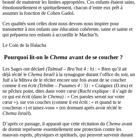
beauté de maintenir les limites appropriées. Ces enfants étaient sains,
émotionnellement et spirituellement, chacun d’entre eux prêt à
assumer la fonction de Cohen Gadol.
Ces qualités sont celles dont nous devons nous inspirer pour
transmettre à nos enfants une éducation cohérente, saine et sainte et
qui préparera nos enfants à accueillir le Machia’h.
Le Coin de la Halacha
Pourquoi lit-on le
Chema
avant de se coucher ?
Les Sages ont déclaré
(Talmud – Bra’hot 4 : b)
: « Bien qu’il ait
déjà récité le
Chema Israël
à la synagogue durant l’office du soir, un
Juif a la Mitsva de le réciter encore une fois avant de se coucher
comme il est écrit
(Tehilim – Psaumes 4 : 5
)
: « Craignez (D.ieu) et
ne pêchez point, dites dans votre cœur
(Rachi
explique : il s’agit de
ce qui est écrit (dans le
Chema
)
: « Ces paroles seront sur votre
cœur »), sur vos couches (comme il est écrit : « et quand tu te
coucheras ») et taisez-vous » (en dormant après avoir récité le
Chema Israël
).
D’après ce passage, il apparait que cette récitation du
Chema
avant
de dormir représente essentiellement une protection contre les
mauvais esprits, physiques et spirituels, qui peuvent survenir durant