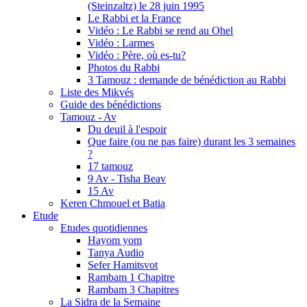
(Steinzaltz) le 28 juin 1995
Le Rabbi et la France
Vidéo : Le Rabbi se rend au Ohel
Vidéo : Larmes
Vidéo : Père, où es-tu?
Photos du Rabbi
3 Tamouz : demande de bénédiction au Rabbi
Liste des Mikvés
Guide des bénédictions
Tamouz - Av
Du deuil à l'espoir
Que faire (ou ne pas faire) durant les 3 semaines
?
17 tamouz
9 Av - Tisha Beav
15 Av
Keren Chmouel et Batia
Etude
Etudes quotidiennes
Hayom yom
Tanya Audio
Sefer Hamitsvot
Rambam 1 Chapitre
Rambam 3 Chapitres
La Sidra de la Semaine