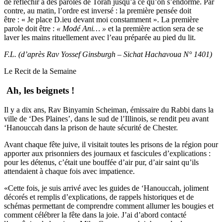
de réfléchir à des paroles de Torah jusqu’à ce qu’on s’endorme. Par
contre, au matin, l’ordre est inversé : la première pensée doit
être : « Je place D.ieu devant moi constamment ». La première
parole doit être :
« Modé Ani… »
et la première action sera de se
laver les mains rituellement avec l’eau préparée au pied du lit.
F.L. (d’après Rav Yossef Ginsburgh – Sichat Hachavoua N° 1401)
Le Recit de la Semaine
Ah, les beignets !
Il y a dix ans, Rav Binyamin Scheiman, émissaire du Rabbi dans la
ville de ‘Des Plaines’, dans le sud de l’Illinois, se rendit peu avant
‘Hanouccah dans la prison de haute sécurité de Chester.
Avant chaque fête juive, il visitait toutes les prisons de la région pour
apporter aux prisonniers des journaux et fascicules d’explications :
pour les détenus, c’était une bouffée d’air pur, d’air saint qu’ils
attendaient à chaque fois avec impatience.
«Cette fois, je suis arrivé avec les guides de ‘Hanouccah, joliment
décorés et remplis d’explications, de rappels historiques et de
schémas permettant de comprendre comment allumer les bougies et
comment célébrer la fête dans la joie. J’ai d’abord contacté