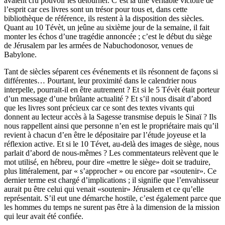
avaient cru pouvoir les détourner. C’est là une véritable victoire de
l’esprit car ces livres sont un trésor pour tous et, dans cette
bibliothèque de référence, ils restent à la disposition des siècles.
Quant au 10 Tévèt, un jeûne au sixième jour de la semaine, il fait
monter les échos d’une tragédie annoncée ; c’est le début du siège
de Jérusalem par les armées de Nabuchodonosor, venues de
Babylone.
Tant de siècles séparent ces événements et ils résonnent de façons si
différentes… Pourtant, leur proximité dans le calendrier nous
interpelle, pourrait-il en être autrement ? Et si le 5 Tévèt était porteur
d’un message d’une brûlante actualité ? Et s’il nous disait d’abord
que les livres sont précieux car ce sont des textes vivants qui
donnent au lecteur accès à la Sagesse transmise depuis le Sinaï ? Ils
nous rappellent ainsi que personne n’en est le propriétaire mais qu’il
revient à chacun d’en être le dépositaire par l’étude joyeuse et la
réflexion active. Et si le 10 Tévet, au-delà des images de siège, nous
parlait d’abord de nous-mêmes ? Les commentateurs relèvent que le
mot utilisé, en hébreu, pour dire «mettre le siège» doit se traduire,
plus littéralement, par « s’approcher » ou encore par «soutenir». Ce
dernier terme est chargé d’implications ; il signifie que l’envahisseur
aurait pu être celui qui venait «soutenir» Jérusalem et ce qu’elle
représentait. S’il eut une démarche hostile, c’est également parce que
les hommes du temps ne surent pas être à la dimension de la mission
qui leur avait été confiée.