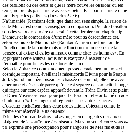
des oisillons ou des œufs et que la mère couve les oisillons ou les
œufs, ne prends pas la mère avec ses petits. Fais partir la mère et ne
prends que les petits…» (Devarim 22 : 6)
Na’hmanide (Ramban) écrit, que dans son sens simple, la raison de
cette Mitsva est de nous enseigner la compassion. Prendre l’oisillon
sous les yeux de sa mère causerait à cette dernière un chagrin aigu.
L’amour et la compassion d’une mère pour sa descendance est,
selon les mots de Maïmonide (Rambam), «non une fonction de
l’intellect ou de la parole mais une fonction du processus de la
pensée qui existe chez les animaux comme chez les hommes». En
appliquant cette Mitsva, nous nous exerçons à ressentir de
l’empathie pour toutes les créatures de D.ieu.
Selon le Zohar, ce commandement possède également un impact
cosmique important, éveillant la miséricorde Divine pour le Peuple
Juif. Quand une mère oiseau est chassée de son nid, elle crie avec
amertume et désespoir parce qu’elle est séparée de son petit. L’ange
qui règne sur cette espèce apparaît devant le Trône Divin et se plaint
: «D.ieu Miséricordieux, pourquoi Ta Torah a-t-elle ordonné un acte
si inhumain ?» Les anges qui règnent sur les autres espèces
d’oiseaux enchaînent dans cette protestation, objectant contre le
même sort réservé à leurs oiseaux.
D.ieu les réprimande alors : «Les anges en charge des oiseaux se
plaignent de la souffrance des oiseaux. Mais un seul d’entre vous a-
t-il exprimé une préoccupation pour l’angoisse de Mes fils et de la