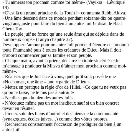
«Tu aimeras ton prochain comme toi-même» (Vayikra – Lévitique
19).
«C’est là un grand principe de la Torah !» commenta Rabbi Akiva.
«Une âme descend dans ce monde pendant soixante-dix ou quatre-
vingt ans, juste pour faire du bien à un autre Juif !» disait le Baal
Chem Tov.
«Le peuple juif ne forme qu’une seule âme qui se déploie dans de
nombreux corps» (Tanya chapitre 32).
Développer l’amour pour un autre Juif permet d’étendre cet amour à
toute l’humanité puis à toutes les créatures de D.ieu. Mais il doit
d’abord commencer par sa famille et son peuple.
- Chaque matin, avant la prière, déclarez en toute sincérité : «Je
m’engage à pratiquer la Mitsva d’aimer mon prochain comme moi-
même».
- Réalisez que le Juif face à vous, quel qu’il soit, possède une
«Nechama», une âme – une « partie de D.ieu ».
- Mettez en pratique la règle d’or de Hillel. «Ce que tu ne veux pas
qu’on te fasse, ne le fais pas à autrui !»
- Ne dites que du bien des autres Juifs.
- N’écoutez même pas un mot insidieux sauf si un bien concret
devait en résulter.
- Prenez soin des biens d’autrui et des biens de la communauté
(synagogues, écoles juives…) comme des vôtres propres.
- Recherchez constamment l’occasion de prodiguer du bien à un
autre Juif.