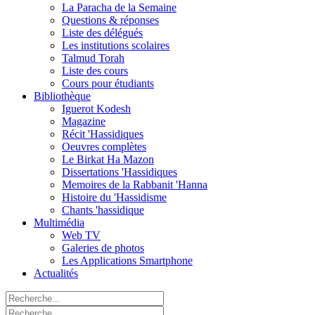
La Paracha de la Semaine
Questions & réponses
Liste des délégués
Les institutions scolaires
Talmud Torah
Liste des cours
Cours pour étudiants
Bibliothèque
Iguerot Kodesh
Magazine
Récit 'Hassidiques
Oeuvres complètes
Le Birkat Ha Mazon
Dissertations 'Hassidiques
Memoires de la Rabbanit 'Hanna
Histoire du 'Hassidisme
Chants 'hassidique
Multimédia
Web TV
Galeries de photos
Les Applications Smartphone
Actualités