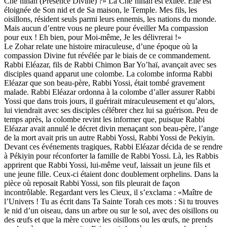
Che’hinah (Présence Divine) ?» La Che’hinah est exilée. Elle est
éloignée de Son nid et de Sa maison, le Temple. Mes fils, les
oisillons, résident seuls parmi leurs ennemis, les nations du monde.
Mais aucun d’entre vous ne pleure pour éveiller Ma compassion
pour eux ! Eh bien, pour Moi-même, Je les délivrerai !»
Le Zohar relate une histoire miraculeuse, d’une époque où la
compassion Divine fut révélée par le biais de ce commandement.
Rabbi Eléazar, fils de Rabbi Chimon Bar Yo’haï, avançait avec ses
disciples quand apparut une colombe. La colombe informa Rabbi
Eléazar que son beau-père, Rabbi Yossi, était tombé gravement
malade. Rabbi Eléazar ordonna à la colombe d’aller assurer Rabbi
Yossi que dans trois jours, il guérirait miraculeusement et qu’alors,
lui viendrait avec ses disciples célébrer chez lui sa guérison. Peu de
temps après, la colombe revint les informer que, puisque Rabbi
Eléazar avait annulé le décret divin menaçant son beau-père, l’ange
de la mort avait pris un autre Rabbi Yossi, Rabbi Yossi de Pekiyin.
Devant ces événements tragiques, Rabbi Eléazar décida de se rendre
à Pékiyin pour réconforter la famille de Rabbi Yossi. Là, les Rabbis
apprirent que Rabbi Yossi, lui-même veuf, laissait un jeune fils et
une jeune fille. Ceux-ci étaient donc doublement orphelins. Dans la
pièce où reposait Rabbi Yossi, son fils pleurait de façon
incontrôlable. Regardant vers les Cieux, il s’exclama : «Maître de
l’Univers ! Tu as écrit dans Ta Sainte Torah ces mots : Si tu trouves
le nid d’un oiseau, dans un arbre ou sur le sol, avec des oisillons ou
des œufs et que la mère couve les oisillons ou les œufs, ne prends