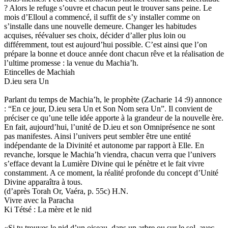
? Alors le refuge s’ouvre et chacun peut le trouver sans peine. Le
mois d’Elloul a commencé, il suffit de s’y installer comme on
s’installe dans une nouvelle demeure. Changer les habitudes
acquises, réévaluer ses choix, décider d’aller plus loin ou
différemment, tout est aujourd’hui possible. C’est ainsi que l’on
prépare la bonne et douce année dont chacun rêve et la réalisation de
l’ultime promesse : la venue du Machia’h.
Etincelles de Machiah
D.ieu sera Un
Parlant du temps de Machia’h, le prophète (Zacharie 14 :9) annonce
: “En ce jour, D.ieu sera Un et Son Nom sera Un”. Il convient de
préciser ce qu’une telle idée apporte à la grandeur de la nouvelle ère.
En fait, aujourd’hui, l’unité de D.ieu et son Omniprésence ne sont
pas manifestes. Ainsi l’univers peut sembler être une entité
indépendante de la Divinité et autonome par rapport à Elle. En
revanche, lorsque le Machia’h viendra, chacun verra que l’univers
s’efface devant la Lumière Divine qui le pénètre et le fait vivre
constamment. A ce moment, la réalité profonde du concept d’Unité
Divine apparaîtra à tous.
(d’après Torah Or, Vaéra, p. 55c) H.N.
Vivre avec la Paracha
Ki Tétsé : La mère et le nid
«Si tu trouves le nid d’un oiseau, dans un arbre ou sur le sol, avec