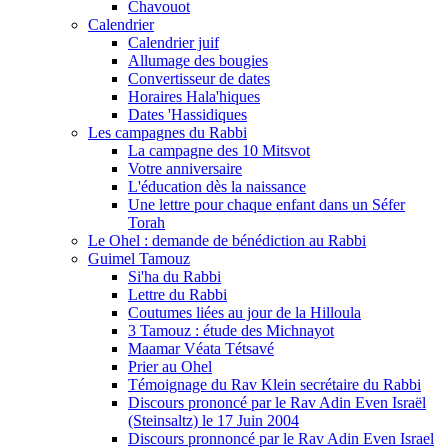
Chavouot
Calendrier
Calendrier juif
Allumage des bougies
Convertisseur de dates
Horaires Hala'hiques
Dates 'Hassidiques
Les campagnes du Rabbi
La campagne des 10 Mitsvot
Votre anniversaire
L'éducation dès la naissance
Une lettre pour chaque enfant dans un Séfer
Torah
Le Ohel : demande de bénédiction au Rabbi
Guimel Tamouz
Si'ha du Rabbi
Lettre du Rabbi
Coutumes liées au jour de la Hilloula
3 Tamouz : étude des Michnayot
Maamar Véata Tétsavé
Prier au Ohel
Témoignage du Rav Klein secrétaire du Rabbi
Discours prononcé par le Rav Adin Even Israël
(Steinsaltz) le 17 Juin 2004
Discours pronnoncé par le Rav Adin Even Israel