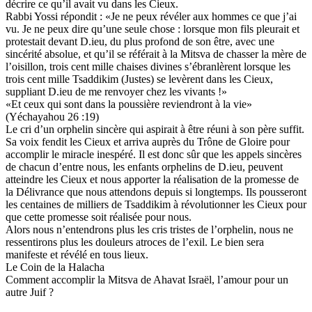
décrire ce qu’il avait vu dans les Cieux.
Rabbi Yossi répondit : «Je ne peux révéler aux hommes ce que j’ai
vu. Je ne peux dire qu’une seule chose : lorsque mon fils pleurait et
protestait devant D.ieu, du plus profond de son être, avec une
sincérité absolue, et qu’il se référait à la Mitsva de chasser la mère de
l’oisillon, trois cent mille chaises divines s’ébranlèrent lorsque les
trois cent mille Tsaddikim (Justes) se levèrent dans les Cieux,
suppliant D.ieu de me renvoyer chez les vivants !»
«Et ceux qui sont dans la poussière reviendront à la vie»
(Yéchayahou 26 :19)
Le cri d’un orphelin sincère qui aspirait à être réuni à son père suffit.
Sa voix fendit les Cieux et arriva auprès du Trône de Gloire pour
accomplir le miracle inespéré. Il est donc sûr que les appels sincères
de chacun d’entre nous, les enfants orphelins de D.ieu, peuvent
atteindre les Cieux et nous apporter la réalisation de la promesse de
la Délivrance que nous attendons depuis si longtemps. Ils pousseront
les centaines de milliers de Tsaddikim à révolutionner les Cieux pour
que cette promesse soit réalisée pour nous.
Alors nous n’entendrons plus les cris tristes de l’orphelin, nous ne
ressentirons plus les douleurs atroces de l’exil. Le bien sera
manifeste et révélé en tous lieux.
Le Coin de la Halacha
Comment accomplir la Mitsva de Ahavat Israël, l’amour pour un
autre Juif ?