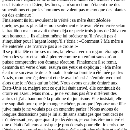
ces histoires sur D.ieu, les âmes, la résurrection n’étaient que des
superstitions et que les hommes ne valent pas mieux que des plantes
ou des animaux !
Finalement ils lui avouèrent la vérité : sa mère était décédée
quelques jours plus tôt et non seulement elle avait été enterrée selon
la tradition mais on avait même déjà respecté trois jours de Chiva en
son honneur… Ils allaient même lui préciser qu’il n’avait pas à
s’inquiéter pour l’argent lorsqu’il s’écria : «Comment ? Ma mère a
été enterrée ? Je n’arrive pas à le croire !»
Il se prit la tête entre ses mains, la releva avec un regard étrange. Il
ferma les yeux et se mit à pleurer comme un enfant sans qu’on
puisse comprendre son étrange réaction. Finalement il se remit,
demanda un verre d’eau, essuya ses yeux et expliqua : «Ma mère
était une survivante de la Shoah. Toute sa famille a été tuée par les
Nazis, mon père également et elle avait réussi à s’enfuir avec moi
alors que je n’étais qu’un bébé. Nous avons ensuite émigré aux
États-Unis et, malgré tout ce qui lui était arrivé, elle continuait de
croire en D.ieu. Mais moi… je ne voulais pas être différent des
autres et j’ai abandonné la pratique du judaïsme. Elle insistait, elle
me suppliait pour que je mange cachère, pour que j’épouse une fille
juive mais je ne voulais pas en entendre parler ! Nous avions de
longues discussions puis je lui ai dit sans ambages que tout ceci ne
m’intéressait pas, que quand je décéderai, je voulais être incinéré et
que c’était d’ailleurs ainsi que je procéderais pour elle. Je crois que
j’étais un peu cruel mais je voulais qu’elle soit plus réaliste et qu’elle