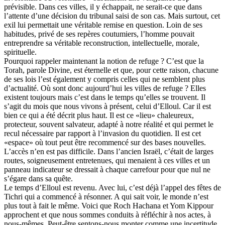
prévisible. Dans ces villes, il y échappait, ne serait-ce que dans
l’attente d’une décision du tribunal saisi de son cas. Mais surtout, cet
exil lui permettait une véritable remise en question. Loin de ses
habitudes, privé de ses repères coutumiers, l’homme pouvait
entreprendre sa véritable reconstruction, intellectuelle, morale,
spirituelle.
Pourquoi rappeler maintenant la notion de refuge ? C’est que la
Torah, parole Divine, est éternelle et que, pour cette raison, chacune
de ses lois l’est également y compris celles qui ne semblent plus
d’actualité. Où sont donc aujourd’hui les villes de refuge ? Elles
existent toujours mais c’est dans le temps qu’elles se trouvent. Il
s’agit du mois que nous vivons à présent, celui d’Elloul. Car il est
bien ce qui a été décrit plus haut. Il est ce «lieu» chaleureux,
protecteur, souvent salvateur, adapté à notre réalité et qui permet le
recul nécessaire par rapport à l’invasion du quotidien. Il est cet
«espace» où tout peut être recommencé sur des bases nouvelles.
L’accès n’en est pas difficile. Dans l’ancien Israël, c’était de larges
routes, soigneusement entretenues, qui menaient à ces villes et un
panneau indicateur se dressait à chaque carrefour pour que nul ne
s’égare dans sa quête.
Le temps d’Elloul est revenu. Avec lui, c’est déjà l’appel des fêtes de
Tichri qui a commencé à résonner. A qui sait voir, le monde n’est
plus tout à fait le même. Voici que Roch Hachana et Yom Kippour
approchent et que nous sommes conduits à réfléchir à nos actes, à
nous-mêmes. Peut-être sentons-nous monter comme une incertitude