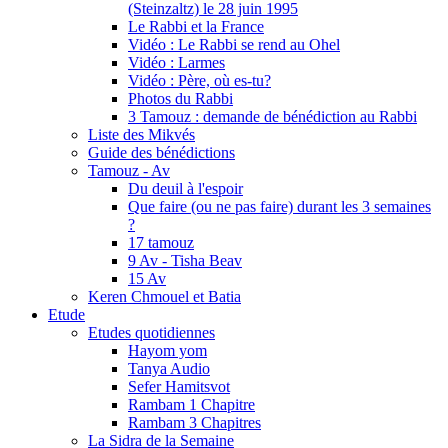
(Steinzaltz) le 28 juin 1995
Le Rabbi et la France
Vidéo : Le Rabbi se rend au Ohel
Vidéo : Larmes
Vidéo : Père, où es-tu?
Photos du Rabbi
3 Tamouz : demande de bénédiction au Rabbi
Liste des Mikvés
Guide des bénédictions
Tamouz - Av
Du deuil à l'espoir
Que faire (ou ne pas faire) durant les 3 semaines
?
17 tamouz
9 Av - Tisha Beav
15 Av
Keren Chmouel et Batia
Etude
Etudes quotidiennes
Hayom yom
Tanya Audio
Sefer Hamitsvot
Rambam 1 Chapitre
Rambam 3 Chapitres
La Sidra de la Semaine