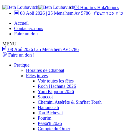
Horaires Hala'hiques
08 Aoû 2026
|
25 Mena'hem Av 5786
|
כ"ה אב התשפ"ו
Accueil
Contactez-nous
Faire un don
MENU
08 Aoû 2026
|
25 Mena'hem Av 5786
Faire un don !
Pratique
Horaires de Chabbat
Fêtes juives
Voir toutes les fêtes
Roch Hachana 2026
Yom Kippour 2026
Souccot
Chemini Atsérète & Sim'hat Torah
Hanouccah
Tou Bichevat
Pourim
Pessa'h 2026
Compte du Omer