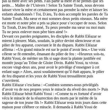
pas la mère avec ses petits. Fais partir la mère et ne prends que les
petits… Maître de l’Univers ! Selon Ta Sainte Torah, nous devons
laisser vivre la mère et certainement pas prendre la mère et laisser les
enfants abandonnés ! Toi, D.ieu, Tu dois accomplir les paroles de Ta
Sainte Torah. Ma sœur et moi sommes deux petits oiseaux. Ma mère
est morte et notre père a pris sa place pour s’occuper de nous. Selon
Ta Torah, D.ieu Bien aimé, Tu peux prendre ma sœur ou moi mais
Tu ne peux enlever mon père bien aimé !»
Devant ces paroles poignantes, les disciples de Rabbi Eléazar se
mirent à pleurer. Mais, soudain, la pièce devint silencieuse et un
pilier de feu apparut, couvrant le lit du disparu. Rabbi Eléazar
affirma : «Un grand miracle est sur le point d’avoir lieu.» Une voix
céleste se fit entendre, émanant du pilier de feu : «Heureux sois-tu,
Rabbi Yossi, de mériter un fils si sage dont la plainte justifiée est
montée jusqu’au Trône de Gloire Divin. Rabbi Yossi, tu vivras
encore vingt-deux ans, pour avoir le privilège d’enseigner à cet
enfant sage.» Alors, aussi soudainement qu’il était apparu, le pilier
de feu disparut et les yeux de Rabbi Yossi tressaillirent puis
s’ouvrirent.
Rabbi Eléazar s’exclama : «Combien sommes-nous privilégiés
d’avoir vu de nos propres yeux le miracle du réveil des morts !» Puis
Rabbi Eléazar bénit Rabbi Yossi : «Comme tu es fortuné d’avoir
vécu le miracle de la résurrection des morts par le mérite de la
sagesse de ton jeune fils !» Rabbi Eléazar resta trois jours dans cette
maison pour célébrer ce miracle. Il demanda à Rabbi Yossi de