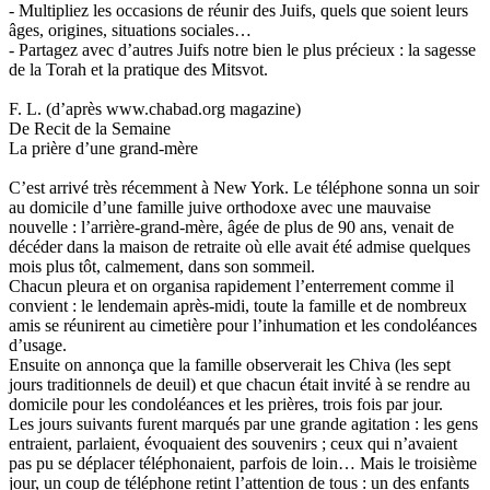
- Multipliez les occasions de réunir des Juifs, quels que soient leurs
âges, origines, situations sociales…
- Partagez avec d’autres Juifs notre bien le plus précieux : la sagesse
de la Torah et la pratique des Mitsvot.
F. L. (d’après www.chabad.org magazine)
De Recit de la Semaine
La prière d’une grand-mère
C’est arrivé très récemment à New York. Le téléphone sonna un soir
au domicile d’une famille juive orthodoxe avec une mauvaise
nouvelle : l’arrière-grand-mère, âgée de plus de 90 ans, venait de
décéder dans la maison de retraite où elle avait été admise quelques
mois plus tôt, calmement, dans son sommeil.
Chacun pleura et on organisa rapidement l’enterrement comme il
convient : le lendemain après-midi, toute la famille et de nombreux
amis se réunirent au cimetière pour l’inhumation et les condoléances
d’usage.
Ensuite on annonça que la famille observerait les Chiva (les sept
jours traditionnels de deuil) et que chacun était invité à se rendre au
domicile pour les condoléances et les prières, trois fois par jour.
Les jours suivants furent marqués par une grande agitation : les gens
entraient, parlaient, évoquaient des souvenirs ; ceux qui n’avaient
pas pu se déplacer téléphonaient, parfois de loin… Mais le troisième
jour, un coup de téléphone retint l’attention de tous : un des enfants