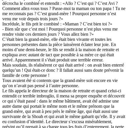
décrocha le combiné et entendit : «Allo ? C’est qui ? C’est Avi ?
Comment allez-vous tous ? Passe-moi ta maman ou ton papa ! Tu ne
me reconnais pas ? C’est grand-mère ! Pourquoi personne n’est
venu me voir depuis trois jours ?»
Incrédule, le fils prit le combiné : «Maman ? C’est bien toi ?»
- Bien sûr que c’est moi ! Pourquoi personne n’est plus venu me
rendre visite ces derniers jours ? Vous allez bien ?»
C’était bien la grand-mère, elle était bien vivante et toutes les
personnes présentes dans la pièce laissèrent éclater leur joie. En
moins d’une demi-heure, le fils se rendit à la maison de retraite et
expliqua avec autant de tact que possible à sa mère ce qui était
arrivé. Apparemment il s’était produit une terrible erreur.
Mais soudain, ils réalisèrent ce qui était arrivé : on avait bien enterré
quelqu’un ! Qui était-ce donc ? Il fallait aussi sans doute prévenir la
famille de cette personne !
Tous avaient été si contents que la grand-mère soit encore en vie
qu’on n’avait pas pensé à l’autre personne.
Le fils appela le directeur de la maison de retraite et quand celui-ci
entendit ce terrible imbroglio, il mena sa propre enquête et découvrit
ce qui s’était passé : dans le même bâtiment, avait été admise une
autre dame qui portait le même nom et le même prénom que la
grand-mère, qui avait à peu près le même âge, qui était aussi une
survivante de la Shoah et qui avait le même gabarit qu’elle. Il y avait
eu confusion d’identité. Le directeur s’excusa misérablement,
prévint qu’il prenait à sa charge tous les frais (l’enterrement, la perte