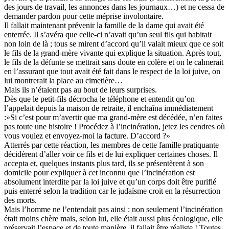
des jours de travail, les annonces dans les journaux…) et ne cessa de
demander pardon pour cette méprise involontaire.
Il fallait maintenant prévenir la famille de la dame qui avait été
enterrée. Il s’avéra que celle-ci n’avait qu’un seul fils qui habitait
non loin de là ; tous se mirent d’accord qu’il valait mieux que ce soit
le fils de la grand-mère vivante qui explique la situation. Après tout,
le fils de la défunte se mettrait sans doute en colère et on le calmerait
en l’assurant que tout avait été fait dans le respect de la loi juive, on
lui montrerait la place au cimetière…
Mais ils n’étaient pas au bout de leurs surprises.
Dès que le petit-fils décrocha le téléphone et entendit qu’on
l’appelait depuis la maison de retraite, il enchaîna immédiatement
:»Si c’est pour m’avertir que ma grand-mère est décédée, n’en faites
pas toute une histoire ! Procédez à l’incinération, jetez les cendres où
vous voulez et envoyez-moi la facture. D’accord ?»
Atterrés par cette réaction, les membres de cette famille pratiquante
décidèrent d’aller voir ce fils et de lui expliquer certaines choses. Il
accepta et, quelques instants plus tard, ils se présentèrent à son
domicile pour expliquer à cet inconnu que l’incinération est
absolument interdite par la loi juive et qu’un corps doit être purifié
puis enterré selon la tradition car le judaïsme croit en la résurrection
des morts.
Mais l’homme ne l’entendait pas ainsi : non seulement l’incinération
était moins chère mais, selon lui, elle était aussi plus écologique, elle
préservait l’espace et de toute manière, il fallait être réaliste ! Toutes