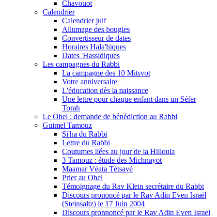
Chavouot
Calendrier
Calendrier juif
Allumage des bougies
Convertisseur de dates
Horaires Hala'hiques
Dates 'Hassidiques
Les campagnes du Rabbi
La campagne des 10 Mitsvot
Votre anniversaire
L'éducation dès la naissance
Une lettre pour chaque enfant dans un Séfer
Torah
Le Ohel : demande de bénédiction au Rabbi
Guimel Tamouz
Si'ha du Rabbi
Lettre du Rabbi
Coutumes liées au jour de la Hilloula
3 Tamouz : étude des Michnayot
Maamar Véata Tétsavé
Prier au Ohel
Témoignage du Rav Klein secrétaire du Rabbi
Discours prononcé par le Rav Adin Even Israël
(Steinsaltz) le 17 Juin 2004
Discours pronnoncé par le Rav Adin Even Israel