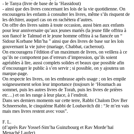
- le Tanya (livre de base de la ‘Hassidout)
- ainsi que des livres concernant les lois de la vie quotidienne. On
encouragera les enfants à consulter les livres, même s’ils risquent de
les déchirer, auquel cas on en rachètera d’autres.
On offre des livres saints à toute occasion, aussi bien aux enfants
pour leur anniversaire qu’aux jeunes mariés (la jeune fille offrira à
son fiancé le Talmud et le jeune homme offrira à sa fiancée un “
Sidour Korbane Min’ha ” ainsi que des livres de base sur les lois
gouvernant la vie juive (mariage, Chabbat, cacherout).
On encouragera l’édition d’un maximum de livres, on veillera à ce
qu’ils ne comportent pas d’erreurs d’impression, qu’ils soient
agréables à lire, aussi complets solides et beaux que possible afin
d’encourager le public à s’en servir ; si possible, on y ajoutera un
marque-page.
On respecte les livres, on les embrasse après usage ; on les empile
soigneusement selon leur importance (toujours le ‘Houmach au
sommet, puis les autres livres de Torah, puis les livres de prières
etc…) et on les range à leur place, à l’endroit.
Dans ses derniers moments sur cette terre, Rabbi Chalom Dov Ber
Schneersohn, le cinquième Rabbi de Loubavitch dit : “Je m’en vais
mais mes livres restent avec vous”.
F. L.
(d’après Rav Yossef-Sim’ha Guinzbourg et Rav Morde’haï
Menaché Laufer)