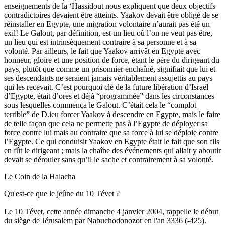
enseignements de la ‘Hassidout nous expliquent que deux objectifs
contradictoires devaient être atteints. Yaakov devait être obligé de se
réinstaller en Egypte, une migration volontaire n’aurait pas été un
exil! Le Galout, par définition, est un lieu où l’on ne veut pas être,
un lieu qui est intrinsèquement contraire à sa personne et à sa
volonté. Par ailleurs, le fait que Yaakov arrivât en Egypte avec
honneur, gloire et une position de force, étant le père du dirigeant du
pays, plutôt que comme un prisonnier enchaîné, signifiait que lui et
ses descendants ne seraient jamais véritablement assujettis au pays
qui les recevait. C’est pourquoi clé de la future libération d’Israël
d’Egypte, était d’ores et déjà “programmée” dans les circonstances
sous lesquelles commença le Galout. C’était cela le “complot
terrible” de D.ieu forcer Yaakov à descendre en Egypte, mais le faire
de telle façon que cela ne permette pas à l’Egypte de déployer sa
force contre lui mais au contraire que sa force à lui se déploie contre
l’Egypte. Ce qui conduisit Yaakov en Egypte était le fait que son fils
en fût le dirigeant ; mais la chaîne des événements qui allait y aboutir
devait se dérouler sans qu’il le sache et contrairement à sa volonté.
Le Coin de la Halacha
Qu'est-ce que le jeûne du 10 Tévet ?
Le 10 Tévet, cette année dimanche 4 janvier 2004, rappelle le début
du siège de Jérusalem par Nabuchodonozor en l'an 3336 (-425).