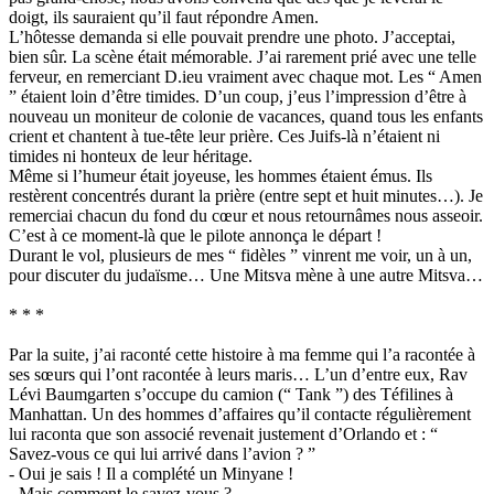
doigt, ils sauraient qu’il faut répondre Amen.
L’hôtesse demanda si elle pouvait prendre une photo. J’acceptai,
bien sûr. La scène était mémorable. J’ai rarement prié avec une telle
ferveur, en remerciant D.ieu vraiment avec chaque mot. Les “ Amen
” étaient loin d’être timides. D’un coup, j’eus l’impression d’être à
nouveau un moniteur de colonie de vacances, quand tous les enfants
crient et chantent à tue-tête leur prière. Ces Juifs-là n’étaient ni
timides ni honteux de leur héritage.
Même si l’humeur était joyeuse, les hommes étaient émus. Ils
restèrent concentrés durant la prière (entre sept et huit minutes…). Je
remerciai chacun du fond du cœur et nous retournâmes nous asseoir.
C’est à ce moment-là que le pilote annonça le départ !
Durant le vol, plusieurs de mes “ fidèles ” vinrent me voir, un à un,
pour discuter du judaïsme… Une Mitsva mène à une autre Mitsva…
* * *
Par la suite, j’ai raconté cette histoire à ma femme qui l’a racontée à
ses sœurs qui l’ont racontée à leurs maris… L’un d’entre eux, Rav
Lévi Baumgarten s’occupe du camion (“ Tank ”) des Téfilines à
Manhattan. Un des hommes d’affaires qu’il contacte régulièrement
lui raconta que son associé revenait justement d’Orlando et : “
Savez-vous ce qui lui arrivé dans l’avion ? ”
- Oui je sais ! Il a complété un Minyane !
- Mais comment le savez-vous ?