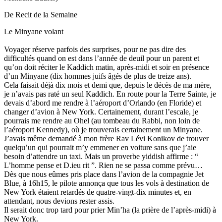
De Recit de la Semaine
Le Minyane volant
Voyager réserve parfois des surprises, pour ne pas dire des
difficultés quand on est dans l’année de deuil pour un parent et
qu’on doit réciter le Kaddich matin, après-midi et soir en présence
d’un Minyane (dix hommes juifs âgés de plus de treize ans).
Cela faisait déjà dix mois et demi que, depuis le décès de ma mère,
je n’avais pas raté un seul Kaddich. En route pour la Terre Sainte, je
devais d’abord me rendre à l’aéroport d’Orlando (en Floride) et
changer d’avion à New York. Certainement, durant l’escale, je
pourrais me rendre au Ohel (au tombeau du Rabbi, non loin de
l’aéroport Kennedy), où je trouverais certainement un Minyane.
J’avais même demandé à mon frère Rav Lévi Konikov de trouver
quelqu’un qui pourrait m’y emmener en voiture sans que j’aie
besoin d’attendre un taxi. Mais un proverbe yiddish affirme : “
L’homme pense et D.ieu rit ”. Rien ne se passa comme prévu…
Dès que nous eûmes pris place dans l’avion de la compagnie Jet
Blue, à 16h15, le pilote annonça que tous les vols à destination de
New York étaient retardés de quatre-vingt-dix minutes et, en
attendant, nous devions rester assis.
Il serait donc trop tard pour prier Min’ha (la prière de l’après-midi) à
New York.