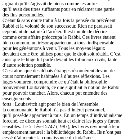
arguant qu’il s’agissait de biens comme les autres
qu’il avait des titres suffisants pour en réclamer une partie
des fins personnelles.
C’était là sans doute trahir à la fois la pensée du précédent
Rabbi et la volonté de son successeur. Rien ne paraissait
cependant de nature à l’arrêter. Il est inutile de décrire
comme cette affaire préoccupa le Rabbi. Ces livres étaient
bien commun, un trésor appartenant à tous, indispensable
pour les générations à venir. Tous les moyens légaux
devaient donc être utilisés pour que le droit soit rétabli. C’est
ainsi que le litige fut porté devant les tribunaux civils, faute
d’autre solution possible.
C’est alors que des débats étranges résonnèrent devant des
cours normalement habituées à d’autres réflexions. Les
juges voulurent comprendre ce qu’était la philosophie
mouvement Loubavitch, ce que signifiait la notion de Rabbi
pour pouvoir trancher. Alors, chacun put entendre des
enseignements
forts : Loubavitch agit pour le bien de l’ensemble
la communauté, le Rabbi n’a pas d’intérêt personnel,
qu’il possède appartient à tous. En un temps d’individualisme
forcené, ce discours sonnait haut et clair et les juges y furent
sensibles. Le 5 Tévet 5747 (1987), les livres revinrent à leur
emplacement naturel : la bibliothèque du Rabbi. Ils n’ont pas
cessé d’alimenter la connaissance du judaïsme.