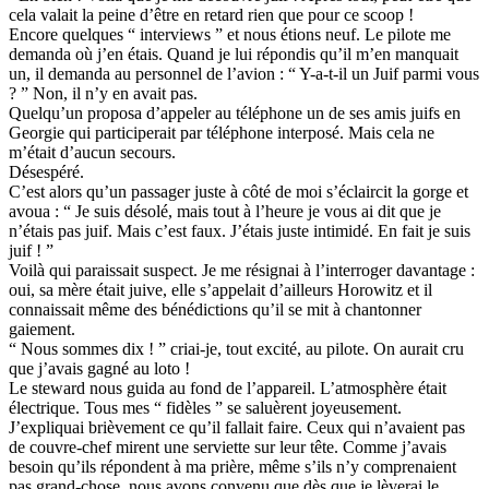
cela valait la peine d’être en retard rien que pour ce scoop !
Encore quelques “ interviews ” et nous étions neuf. Le pilote me
demanda où j’en étais. Quand je lui répondis qu’il m’en manquait
un, il demanda au personnel de l’avion : “ Y-a-t-il un Juif parmi vous
? ” Non, il n’y en avait pas.
Quelqu’un proposa d’appeler au téléphone un de ses amis juifs en
Georgie qui participerait par téléphone interposé. Mais cela ne
m’était d’aucun secours.
Désespéré.
C’est alors qu’un passager juste à côté de moi s’éclaircit la gorge et
avoua : “ Je suis désolé, mais tout à l’heure je vous ai dit que je
n’étais pas juif. Mais c’est faux. J’étais juste intimidé. En fait je suis
juif ! ”
Voilà qui paraissait suspect. Je me résignai à l’interroger davantage :
oui, sa mère était juive, elle s’appelait d’ailleurs Horowitz et il
connaissait même des bénédictions qu’il se mit à chantonner
gaiement.
“ Nous sommes dix ! ” criai-je, tout excité, au pilote. On aurait cru
que j’avais gagné au loto !
Le steward nous guida au fond de l’appareil. L’atmosphère était
électrique. Tous mes “ fidèles ” se saluèrent joyeusement.
J’expliquai brièvement ce qu’il fallait faire. Ceux qui n’avaient pas
de couvre-chef mirent une serviette sur leur tête. Comme j’avais
besoin qu’ils répondent à ma prière, même s’ils n’y comprenaient
pas grand-chose, nous avons convenu que dès que je lèverai le