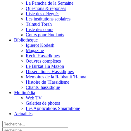
La Paracha de la Semaine
Questions & réponses
Liste des délégués
Les institutions scolaires
Talmud Torah
Liste des cours
Cours pour étudiants
Bibliothèque
Iguerot Kodesh
Magazine
Récit 'Hassidiques
Oeuvres complètes
Le Birkat Ha Mazon
Dissertations 'Hassidiques
Memoires de la Rabbanit 'Hanna
Histoire du 'Hassidisme
Chants 'hassidique
Multimédia
Web TV
Galeries de photos
Les Applications Smartphone
Actualités