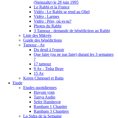
(Steinzaltz) le 28 juin 1995
Le Rabbi et la France
Vidéo : Le Rabbi se rend au Ohel
Vidéo : Larmes
Vidéo : Père, où es-tu?
Photos du Rabbi
3 Tamouz : demande de bénédiction au Rabbi
Liste des Mikvés
Guide des bénédictions
Tamouz - Av
Du deuil à l'espoir
Que faire (ou ne pas faire) durant les 3 semaines
?
17 tamouz
9 Av - Tisha Beav
15 Av
Keren Chmouel et Batia
Etude
Etudes quotidiennes
Hayom yom
Tanya Audio
Sefer Hamitsvot
Rambam 1 Chapitre
Rambam 3 Chapitres
La Sidra de la Semaine