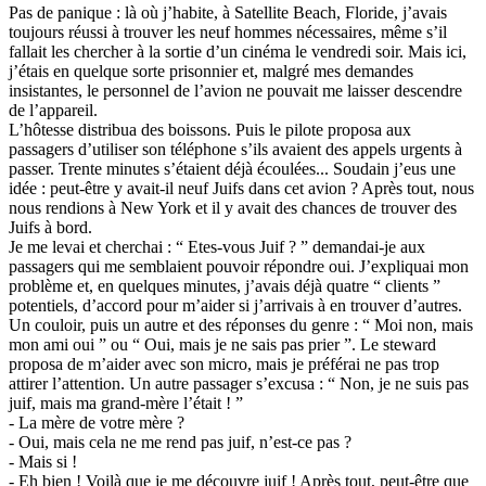
Pas de panique : là où j’habite, à Satellite Beach, Floride, j’avais
toujours réussi à trouver les neuf hommes nécessaires, même s’il
fallait les chercher à la sortie d’un cinéma le vendredi soir. Mais ici,
j’étais en quelque sorte prisonnier et, malgré mes demandes
insistantes, le personnel de l’avion ne pouvait me laisser descendre
de l’appareil.
L’hôtesse distribua des boissons. Puis le pilote proposa aux
passagers d’utiliser son téléphone s’ils avaient des appels urgents à
passer. Trente minutes s’étaient déjà écoulées... Soudain j’eus une
idée : peut-être y avait-il neuf Juifs dans cet avion ? Après tout, nous
nous rendions à New York et il y avait des chances de trouver des
Juifs à bord.
Je me levai et cherchai : “ Etes-vous Juif ? ” demandai-je aux
passagers qui me semblaient pouvoir répondre oui. J’expliquai mon
problème et, en quelques minutes, j’avais déjà quatre “ clients ”
potentiels, d’accord pour m’aider si j’arrivais à en trouver d’autres.
Un couloir, puis un autre et des réponses du genre : “ Moi non, mais
mon ami oui ” ou “ Oui, mais je ne sais pas prier ”. Le steward
proposa de m’aider avec son micro, mais je préférai ne pas trop
attirer l’attention. Un autre passager s’excusa : “ Non, je ne suis pas
juif, mais ma grand-mère l’était ! ”
- La mère de votre mère ?
- Oui, mais cela ne me rend pas juif, n’est-ce pas ?
- Mais si !
- Eh bien ! Voilà que je me découvre juif ! Après tout, peut-être que