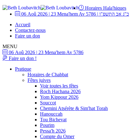
Horaires Hala'hiques
06 Aoû 2026
|
23 Mena'hem Av 5786
|
כ"ג אב התשפ"ו
Accueil
Contactez-nous
Faire un don
MENU
06 Aoû 2026
|
23 Mena'hem Av 5786
Faire un don !
Pratique
Horaires de Chabbat
Fêtes juives
Voir toutes les fêtes
Roch Hachana 2026
Yom Kippour 2026
Souccot
Chemini Atsérète & Sim'hat Torah
Hanouccah
Tou Bichevat
Pourim
Pessa'h 2026
Compte du Omer