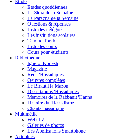
Etude
Etudes quotidiennes
La Sidra de la Semaine
La Paracha de la Semaine
Questions & réponses
Liste des délégués
Les institutions scolaires
Talmud Torah
Liste des cours
Cours pour étudiants
Bibliothèque
Iguerot Kodesh
Magazine
Récit 'Hassidiques
Oeuvres complètes
Le Birkat Ha Mazon
Dissertations 'Hassidiques
Memoires de la Rabbanit 'Hanna
Histoire du 'Hassidisme
Chants 'hassidique
Multimédia
Web TV
Galeries de photos
Les Applications Smartphone
Actualités