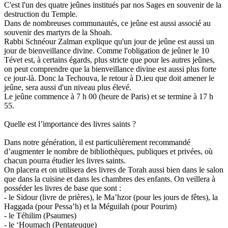
C'est l'un des quatre jeûnes institués par nos Sages en souvenir de la
destruction du Temple.
Dans de nombreuses communautés, ce jeûne est aussi associé au
souvenir des martyrs de la Shoah.
Rabbi Schnéour Zalman explique qu'un jour de jeûne est aussi un
jour de bienveillance divine. Comme l'obligation de jeûner le 10
Tévet est, à certains égards, plus stricte que pour les autres jeûnes,
on peut comprendre que la bienveillance divine est aussi plus forte
ce jour-là. Donc la Techouva, le retour à D.ieu que doit amener le
jeûne, sera aussi d'un niveau plus élevé.
Le jeûne commence à 7 h 00 (heure de Paris) et se termine à 17 h
55.
Quelle est l’importance des livres saints ?
Dans notre génération, il est particulièrement recommandé
d’augmenter le nombre de bibliothèques, publiques et privées, où
chacun pourra étudier les livres saints.
On placera et on utilisera des livres de Torah aussi bien dans le salon
que dans la cuisine et dans les chambres des enfants. On veillera à
posséder les livres de base que sont :
- le Sidour (livre de prières), le Ma’hzor (pour les jours de fêtes), la
Haggada (pour Pessa’h) et la Méguilah (pour Pourim)
- le Téhilim (Psaumes)
- le ‘Houmach (Pentateuque)