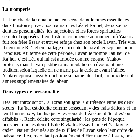
La tromperie
La Paracha de la semaine met en scène deux femmes essentielles
dans l’histoire juive : nos matriarches Léa et Ra’hel, deux sœurs
dont les personnalités, les trajectoires et les forces spirituelles
semblent opposées. Leur histoire commence au moment où Yaakov
fuit son frère Essav et trouve refuge chez son oncle Lavan. Très vite,
il demande Ra’hel en mariage et accepte de travailler sept ans pour
l’épouser. Au terme de cette période, Lavan le trompe : au lieu de
Ra’hel, c’est Léa qui lui est attribuée comme épouse. Yaakov
proteste, mais Lavan justifie sa manipulation en évoquant une
tradition selon laquelle on ne marie pas la cadette avant l’aînée.
Yaakov épouse aussi Ra’hel, une semaine plus tard, au prix de sept
années supplémentaires de labeur.
Deux types de personnalité
Dès leur introduction, la Torah souligne la différence entre les deux
sœurs : Ra’hel est décrite comme possédant « des traits délicats et un
teint lumineux », tandis que « les yeux de Léa étaient ‘tendres’ ou
affaiblis ». Rachi éclaire cette singularité : les gens de l’époque
pensaient que les deux fils de Rivkah - Essav l’aîné et Yaakov le
cadet - étaient destinés aux deux filles de Lavan selon leur ordre de
naissance. Léa, redoutant profondément d’être mariée à Essav, pria