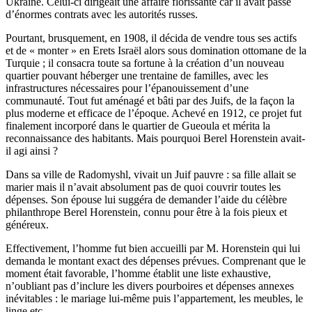
Ukraine. Celui-ci dirigeait une affaire florissante car il avait passé
d’énormes contrats avec les autorités russes.
Pourtant, brusquement, en 1908, il décida de vendre tous ses actifs
et de « monter » en Erets Israël alors sous domination ottomane de la
Turquie ; il consacra toute sa fortune à la création d’un nouveau
quartier pouvant héberger une trentaine de familles, avec les
infrastructures nécessaires pour l’épanouissement d’une
communauté. Tout fut aménagé et bâti par des Juifs, de la façon la
plus moderne et efficace de l’époque. Achevé en 1912, ce projet fut
finalement incorporé dans le quartier de Gueoula et mérita la
reconnaissance des habitants. Mais pourquoi Berel Horenstein avait-
il agi ainsi ?
Dans sa ville de Radomyshl, vivait un Juif pauvre : sa fille allait se
marier mais il n’avait absolument pas de quoi couvrir toutes les
dépenses. Son épouse lui suggéra de demander l’aide du célèbre
philanthrope Berel Horenstein, connu pour être à la fois pieux et
généreux.
Effectivement, l’homme fut bien accueilli par M. Horenstein qui lui
demanda le montant exact des dépenses prévues. Comprenant que le
moment était favorable, l’homme établit une liste exhaustive,
n’oubliant pas d’inclure les divers pourboires et dépenses annexes
inévitables : le mariage lui-même puis l’appartement, les meubles, le
linge etc.