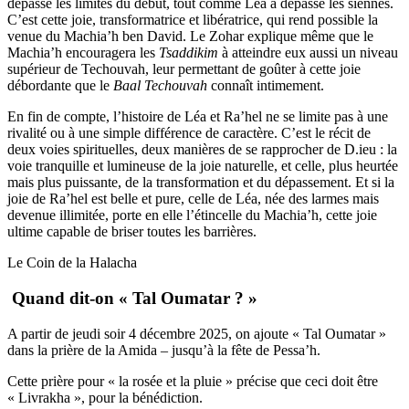
dépasse les limites du début, tout comme Léa a dépassé les siennes.
C’est cette joie, transformatrice et libératrice, qui rend possible la
venue du Machia’h ben David. Le Zohar explique même que le
Machia’h encouragera les
Tsaddikim
à atteindre eux aussi un niveau
supérieur de Techouvah, leur permettant de goûter à cette joie
débordante que le
Baal
Techouvah
connaît intimement.
En fin de compte, l’histoire de Léa et Ra’hel ne se limite pas à une
rivalité ou à une simple différence de caractère. C’est le récit de
deux voies spirituelles, deux manières de se rapprocher de D.ieu : la
voie tranquille et lumineuse de la joie naturelle, et celle, plus heurtée
mais plus puissante, de la transformation et du dépassement. Et si la
joie de Ra’hel est belle et pure, celle de Léa, née des larmes mais
devenue illimitée, porte en elle l’étincelle du Machia’h, cette joie
ultime capable de briser toutes les barrières.
Le Coin de la Halacha
Quand dit-on « Tal Oumatar ? »
A partir de jeudi soir 4 décembre 2025, on ajoute « Tal Oumatar »
dans la prière de la Amida – jusqu’à la fête de Pessa’h.
Cette prière pour « la rosée et la pluie » précise que ceci doit être
« Livrakha », pour la bénédiction.