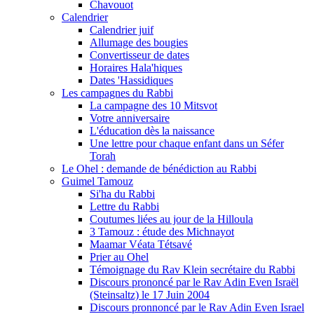
Chavouot
Calendrier
Calendrier juif
Allumage des bougies
Convertisseur de dates
Horaires Hala'hiques
Dates 'Hassidiques
Les campagnes du Rabbi
La campagne des 10 Mitsvot
Votre anniversaire
L'éducation dès la naissance
Une lettre pour chaque enfant dans un Séfer
Torah
Le Ohel : demande de bénédiction au Rabbi
Guimel Tamouz
Si'ha du Rabbi
Lettre du Rabbi
Coutumes liées au jour de la Hilloula
3 Tamouz : étude des Michnayot
Maamar Véata Tétsavé
Prier au Ohel
Témoignage du Rav Klein secrétaire du Rabbi
Discours prononcé par le Rav Adin Even Israël
(Steinsaltz) le 17 Juin 2004
Discours pronnoncé par le Rav Adin Even Israel