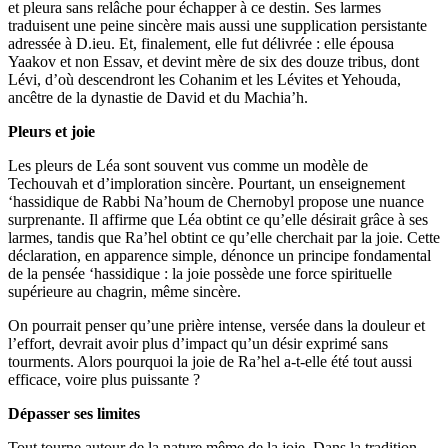
et pleura sans relâche pour échapper à ce destin. Ses larmes
traduisent une peine sincère mais aussi une supplication persistante
adressée à D.ieu. Et, finalement, elle fut délivrée : elle épousa
Yaakov et non Essav, et devint mère de six des douze tribus, dont
Lévi, d’où descendront les Cohanim et les Lévites et Yehouda,
ancêtre de la dynastie de David et du Machia’h.
Pleurs et joie
Les pleurs de Léa sont souvent vus comme un modèle de
Techouvah et d’imploration sincère. Pourtant, un enseignement
‘hassidique de Rabbi Na’houm de Chernobyl propose une nuance
surprenante. Il affirme que Léa obtint ce qu’elle désirait grâce à ses
larmes, tandis que Ra’hel obtint ce qu’elle cherchait par la joie. Cette
déclaration, en apparence simple, dénonce un principe fondamental
de la pensée ‘hassidique : la joie possède une force spirituelle
supérieure au chagrin, même sincère.
On pourrait penser qu’une prière intense, versée dans la douleur et
l’effort, devrait avoir plus d’impact qu’un désir exprimé sans
tourments. Alors pourquoi la joie de Ra’hel a-t-elle été tout aussi
efficace, voire plus puissante ?
Dépasser ses limites
Tout tourne autour de la nature même de la joie. Dans la tradition