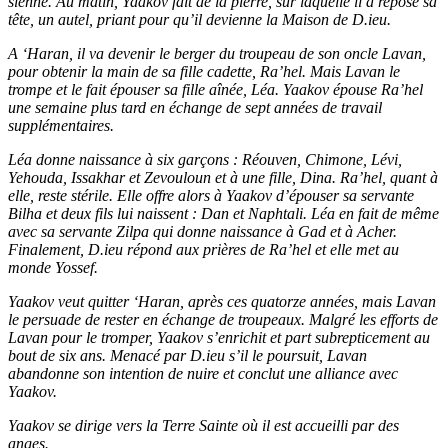
sienne. Au matin, Yaakov fait de la pierre, sur laquelle il a reposé sa
tête, un autel, priant pour qu’il devienne la Maison de D.ieu.
A ‘Haran, il va devenir le berger du troupeau de son oncle Lavan,
pour obtenir la main de sa fille cadette, Ra’hel. Mais Lavan le
trompe et le fait épouser sa fille aînée, Léa. Yaakov épouse Ra’hel
une semaine plus tard en échange de sept années de travail
supplémentaires.
Léa donne naissance à six garçons : Réouven, Chimone, Lévi,
Yehouda, Issakhar et Zevouloun et à une fille, Dina. Ra’hel, quant à
elle, reste stérile. Elle offre alors à Yaakov d’épouser sa servante
Bilha et deux fils lui naissent : Dan et Naphtali. Léa en fait de même
avec sa servante Zilpa qui donne naissance à Gad et à Acher.
Finalement, D.ieu répond aux prières de Ra’hel et elle met au
monde Yossef.
Yaakov veut quitter ‘Haran, après ces quatorze années, mais Lavan
le persuade de rester en échange de troupeaux. Malgré les efforts de
Lavan pour le tromper, Yaakov s’enrichit et part subrepticement au
bout de six ans. Menacé par D.ieu s’il le poursuit, Lavan
abandonne son intention de nuire et conclut une alliance avec
Yaakov.
Yaakov se dirige vers la Terre Sainte où il est accueilli par des
anges.