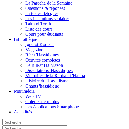
La Paracha de la Semaine
Questions & réponses
Liste des délégués
Les institutions scolaires
Talmud Torah
Liste des cours
Cours pour étudiants
Bibliothèque
Iguerot Kodesh
Magazine
Récit 'Hassidiques
Oeuvres complètes
Le Birkat Ha Mazon
Dissertations 'Hassidiques
Memoires de la Rabbanit 'Hanna
Histoire du 'Hassidisme
Chants 'hassidique
Multimédia
Web TV
Galeries de photos
Les Applications Smartphone
Actualités