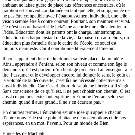
ambiant ne laisse guère de place aux références ancestrales, où la
tradition est souvent condamnée en tant que telle, et soupçonnée de
ne pas être compatible avec l’épanouissement individuel, une telle
vision semble être à contre-courant. Pourtant, son maintien est vital.
Ce n’est pas un hasard si le judaïsme accorde une telle attention à
l’idée. Education dont les parents ont la charge, ininterrompue,
éducation de chaque instant de la vie, à la maison ou au-dehors, ou
éducation plus formelle dans le cadre de l’école, ce souci est
toujours manifeste. Car il conditionne littéralement l’avenir.
Il nous appartient donc de lui donner sa juste place : la première.
Ainsi, apprendre à l’enfant, selon son niveau et comme son âge le
demande, qu’il est porteur d’un héritage précieux. Lui enseigner à le
lire, l’assumer et le développer encore, lui donner le sens, le goût et
la volonté de la découverte, c’est là une nécessité collective mais
aussi individuelle. Car c’est d’abord de sa pleine liberté qu’il s’agit.
Sans conscience de ce qu’il est, il ne peut choisir son chemin. C’est
aussi ce que nos textes ont exprimé : « Eduque l’enfant selon son
chemin, quand il aura grandi, il ne s’en écartera pas. »
En d’autres termes, l’éducation est une idée qui appelle chacun
d’entre nous. Elle est le point d’attache de nos émotions et de nos
espérances, en un mot, l’avenir. Pour un monde de Bien.
Etincelles de Machiah