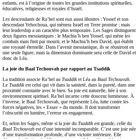
enfants, est à l’origine de toutes les grandes institutions spirituelles,
éducatives, religieuses et royales d’Israël.
Les descendants de Ra’hel sont eux aussi illustres : Yossef et son
descendant Yehochoua, qui mènera Israël en Terre promise ; mais
leur leadership a un caractère plus temporaire. Les Sages distinguent
deux figures messianiques : le Machia’h ben Yossef, qui mène les
combats mais finit par mourir, et le Machia’h ben David, qui établit
une royauté éternelle. Dans l’avenir messianique, ils se réuniront en
une seule figure, mais la dimension dominante sera celle de David et
donc de Léa.
La joie du Baal Techouvah
par rapport au Tsaddik
La tradition associe Ra’hel au
Tsaddik
et Léa au
Baal Techouvah
.
Le
Tsaddik
est celui qui vit dans la sainteté, dans la pureté, dans une
proximité constante avec le bien. Sa joie est naturelle, liée à son
environnement spirituel. Ra’hel incarne cette douceur lumineuse. À
l’inverse, le Baal Techouvah, que représente Léa, lutte contre les
forces négatives, les « Essav » du monde. Il doit transformer
l’obscurité en lumière, l’erreur en engagement.
Et, selon les Sages, même si la joie du
Tsaddik
est grande, celle du
Baal Techouvah
est d’une intensité incomparable. C’est une joie née
d’une transformation profonde, d’une victoire intérieure. Elle