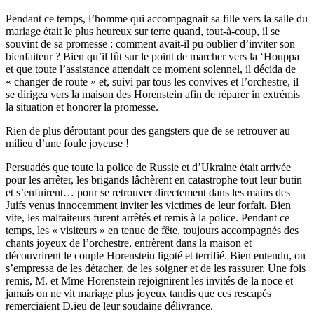
Pendant ce temps, l’homme qui accompagnait sa fille vers la salle du
mariage était le plus heureux sur terre quand, tout-à-coup, il se
souvint de sa promesse : comment avait-il pu oublier d’inviter son
bienfaiteur ? Bien qu’il fût sur le point de marcher vers la ‘Houppa
et que toute l’assistance attendait ce moment solennel, il décida de
« changer de route » et, suivi par tous les convives et l’orchestre, il
se dirigea vers la maison des Horenstein afin de réparer in extrémis
la situation et honorer la promesse.
Rien de plus déroutant pour des gangsters que de se retrouver au
milieu d’une foule joyeuse !
Persuadés que toute la police de Russie et d’Ukraine était arrivée
pour les arrêter, les brigands lâchèrent en catastrophe tout leur butin
et s’enfuirent… pour se retrouver directement dans les mains des
Juifs venus innocemment inviter les victimes de leur forfait. Bien
vite, les malfaiteurs furent arrêtés et remis à la police. Pendant ce
temps, les « visiteurs » en tenue de fête, toujours accompagnés des
chants joyeux de l’orchestre, entrèrent dans la maison et
découvrirent le couple Horenstein ligoté et terrifié. Bien entendu, on
s’empressa de les détacher, de les soigner et de les rassurer. Une fois
remis, M. et Mme Horenstein rejoignirent les invités de la noce et
jamais on ne vit mariage plus joyeux tandis que ces rescapés
remerciaient D.ieu de leur soudaine délivrance.