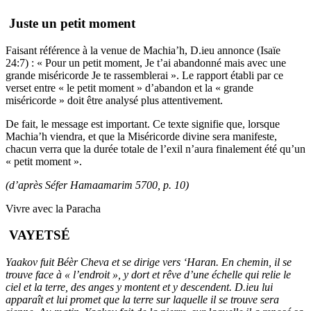
Juste un petit moment
Faisant référence à la venue de Machia’h, D.ieu annonce (Isaïe
24:7) : « Pour un petit moment, Je t’ai abandonné mais avec une
grande miséricorde Je te rassemblerai ». Le rapport établi par ce
verset entre « le petit moment » d’abandon et la « grande
miséricorde » doit être analysé plus attentivement.
De fait, le message est important. Ce texte signifie que, lorsque
Machia’h viendra, et que la Miséricorde divine sera manifeste,
chacun verra que la durée totale de l’exil n’aura finalement été qu’un
« petit moment ».
(d’après Séfer Hamaamarim 5700, p. 10)
Vivre avec la Paracha
VAYETSÉ
Yaakov fuit Béèr Cheva et se dirige vers ‘Haran. En chemin, il se
trouve face à « l’endroit », y dort et rêve d’une échelle qui relie le
ciel et la terre, des anges y montent et y descendent. D.ieu lui
apparaît et lui promet que la terre sur laquelle il se trouve sera