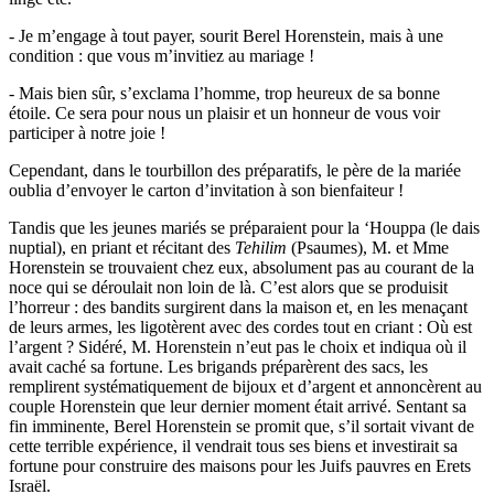
- Je m’engage à tout payer, sourit Berel Horenstein, mais à une
condition : que vous m’invitiez au mariage !
- Mais bien sûr, s’exclama l’homme, trop heureux de sa bonne
étoile. Ce sera pour nous un plaisir et un honneur de vous voir
participer à notre joie !
Cependant, dans le tourbillon des préparatifs, le père de la mariée
oublia d’envoyer le carton d’invitation à son bienfaiteur !
Tandis que les jeunes mariés se préparaient pour la ‘Houppa (le dais
nuptial), en priant et récitant des
Tehilim
(Psaumes), M. et Mme
Horenstein se trouvaient chez eux, absolument pas au courant de la
noce qui se déroulait non loin de là. C’est alors que se produisit
l’horreur : des bandits surgirent dans la maison et, en les menaçant
de leurs armes, les ligotèrent avec des cordes tout en criant : Où est
l’argent ? Sidéré, M. Horenstein n’eut pas le choix et indiqua où il
avait caché sa fortune. Les brigands préparèrent des sacs, les
remplirent systématiquement de bijoux et d’argent et annoncèrent au
couple Horenstein que leur dernier moment était arrivé. Sentant sa
fin imminente, Berel Horenstein se promit que, s’il sortait vivant de
cette terrible expérience, il vendrait tous ses biens et investirait sa
fortune pour construire des maisons pour les Juifs pauvres en Erets
Israël.