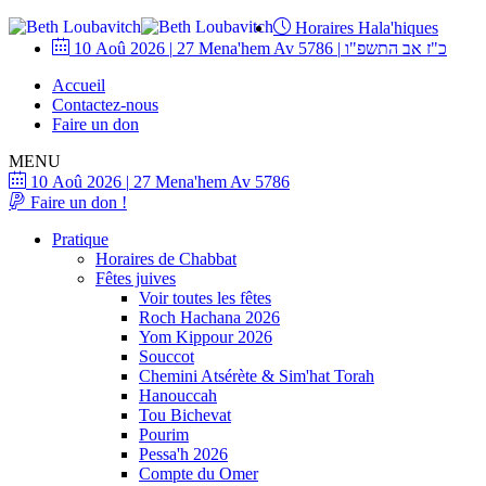
Horaires Hala'hiques
10 Aoû 2026
|
27 Mena'hem Av 5786
|
כ"ז אב התשפ"ו
Accueil
Contactez-nous
Faire un don
MENU
10 Aoû 2026
|
27 Mena'hem Av 5786
Faire un don !
Pratique
Horaires de Chabbat
Fêtes juives
Voir toutes les fêtes
Roch Hachana 2026
Yom Kippour 2026
Souccot
Chemini Atsérète & Sim'hat Torah
Hanouccah
Tou Bichevat
Pourim
Pessa'h 2026
Compte du Omer