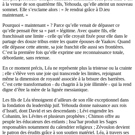
à la venue de son quatrième fils, Yehouda, qu’elle atteint un nouveau
sommet. Elle s’exclame alors : « Je rendrai grâce à D.ieu
maintenant. »
Pourquoi « maintenant » ? Parce qu’elle venait de dépasser ce
qu’elle pensait être sa « part » légitime. Avec quatre fils, elle
franchissait une limite - celle qu’elle croyait fixée pour elle dans le
partage des douze tribus entre les quatre épouses de Yaakov. Quand
elle dépasse cette attente, sa joie franchit elle aussi ses frontières.
C’est la première fois qu’elle exprime une reconnaissance totale,
débordante, sans retenue.
En ce moment précis, Léa ne représente plus la tristesse ou la crainte
; elle s’élève vers une joie qui transcende les limites, rejoignant
même la dimension de royauté associée à la brisure des barrières.
C’est cette transformation - du chagrin à la joie illimitée - qui la rend
digne d’être la mère de la lignée messianique.
Les fils de Léa témoignent d’ailleurs de son rôle exceptionnel dans
la fondation du leadership juif. Yehouda donne naissance aux rois
d’Israël, dont David et ses descendants ; Lévi engendre les
Cohanim, les Lévites et plusieurs prophètes ; Chimon offre au
peuple les éducateurs des enfants ; Issa’har produit les Sages
responsables notamment du calendrier religieux ; Zévoulon devient
le patron des érudits grâce à son soutien matériel. Léa, à travers ses