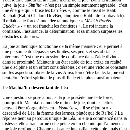
juive, la joie -
Sim’ha
- n’est pas un simple sentiment agréable : c’est
une énergie qui « brise les barrières », comme le disait le Rabbi
Rachab (Rabbi Chalom DovBer, cinquième Rabbi de Loubavitch).
Il reliait cette force à une idée talmudique : «
Mélèkh Porèts
Guédèr » -
« un roi franchit les frontières ». Le roi incarne la
confiance, l’assurance, la détermination, et sa mission surpasse les
obstacles ordinaires.
La joie authentique fonctionne de la même manière : elle permet à
une personne de dépasser ses limites, ses peurs et ses obstacles
intérieurs. C’est une expression de confiance dans l’aide divine et
dans sa proximité. Maintenir un état stable de joie exige en réalité
une discipline et un effort considérables ; c’est une victoire constante
sur les aspects sombres de la vie. Ainsi, loin d’être facile, la joie est
peut-être l’effort spirituel le plus difficile et le plus transformateur.
Le Machia’h : descendant de Léa
Une question se pose alors : si la joie possède une telle force,
pourquoi le Machia’h - modèle ultime de joie, dont les lettres
peuvent être réorganisées en «
Yisma’h »
, « il se réjouira » -
descend-il de Léa, la femme des larmes, plutôt que de Ra’hel ? La
réponse tient au parcours unique de Léa. Si elle a commencé dans la
tristesse, elle a transformé cette peine en un chemin qui l’a menée à
une joie profonde. Chaque naissance intensifiait cette joie, mais c’est