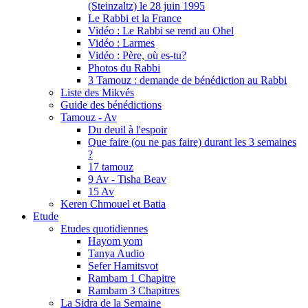
(Steinzaltz) le 28 juin 1995
Le Rabbi et la France
Vidéo : Le Rabbi se rend au Ohel
Vidéo : Larmes
Vidéo : Père, où es-tu?
Photos du Rabbi
3 Tamouz : demande de bénédiction au Rabbi
Liste des Mikvés
Guide des bénédictions
Tamouz - Av
Du deuil à l'espoir
Que faire (ou ne pas faire) durant les 3 semaines
?
17 tamouz
9 Av - Tisha Beav
15 Av
Keren Chmouel et Batia
Etude
Etudes quotidiennes
Hayom yom
Tanya Audio
Sefer Hamitsvot
Rambam 1 Chapitre
Rambam 3 Chapitres
La Sidra de la Semaine