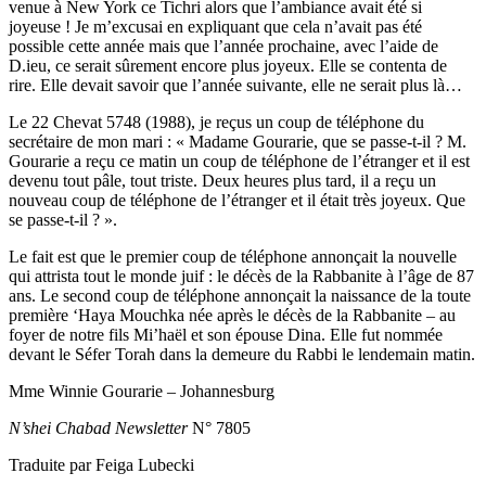
venue à New York ce Tichri alors que l’ambiance avait été si
joyeuse ! Je m’excusai en expliquant que cela n’avait pas été
possible cette année mais que l’année prochaine, avec l’aide de
D.ieu, ce serait sûrement encore plus joyeux. Elle se contenta de
rire. Elle devait savoir que l’année suivante, elle ne serait plus là…
Le 22 Chevat 5748 (1988), je reçus un coup de téléphone du
secrétaire de mon mari : « Madame Gourarie, que se passe-t-il ? M.
Gourarie a reçu ce matin un coup de téléphone de l’étranger et il est
devenu tout pâle, tout triste. Deux heures plus tard, il a reçu un
nouveau coup de téléphone de l’étranger et il était très joyeux. Que
se passe-t-il ? ».
Le fait est que le premier coup de téléphone annonçait la nouvelle
qui attrista tout le monde juif : le décès de la Rabbanite à l’âge de 87
ans. Le second coup de téléphone annonçait la naissance de la toute
première ‘Haya Mouchka née après le décès de la Rabbanite – au
foyer de notre fils Mi’haël et son épouse Dina. Elle fut nommée
devant le Séfer Torah dans la demeure du Rabbi le lendemain matin.
Mme Winnie Gourarie – Johannesburg
N’shei Chabad Newsletter
N° 7805
Traduite par Feiga Lubecki