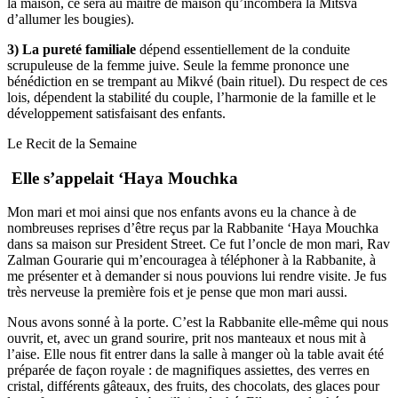
la maison, ce sera au maître de maison qu’incombera la Mitsva
d’allumer les bougies).
3) La pureté familiale
dépend essentiellement de la conduite
scrupuleuse de la femme juive. Seule la femme prononce une
bénédiction en se trempant au Mikvé (bain rituel). Du respect de ces
lois, dépendent la stabilité du couple, l’harmonie de la famille et le
développement satisfaisant des enfants.
Le Recit de la Semaine
Elle s’appelait ‘Haya Mouchka
Mon mari et moi ainsi que nos enfants avons eu la chance à de
nombreuses reprises d’être reçus par la Rabbanite ‘Haya Mouchka
dans sa maison sur President Street. Ce fut l’oncle de mon mari, Rav
Zalman Gourarie qui m’encouragea à téléphoner à la Rabbanite, à
me présenter et à demander si nous pouvions lui rendre visite. Je fus
très nerveuse la première fois et je pense que mon mari aussi.
Nous avons sonné à la porte. C’est la Rabbanite elle-même qui nous
ouvrit, et, avec un grand sourire, prit nos manteaux et nous mit à
l’aise. Elle nous fit entrer dans la salle à manger où la table avait été
préparée de façon royale : de magnifiques assiettes, des verres en
cristal, différents gâteaux, des fruits, des chocolats, des glaces pour