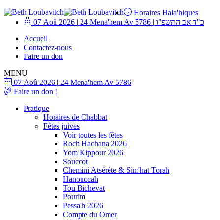
Horaires Hala'hiques
07 Aoû 2026
|
24 Mena'hem Av 5786
|
כ"ד אב התשפ"ו
Accueil
Contactez-nous
Faire un don
MENU
07 Aoû 2026
|
24 Mena'hem Av 5786
Faire un don !
Pratique
Horaires de Chabbat
Fêtes juives
Voir toutes les fêtes
Roch Hachana 2026
Yom Kippour 2026
Souccot
Chemini Atsérète & Sim'hat Torah
Hanouccah
Tou Bichevat
Pourim
Pessa'h 2026
Compte du Omer