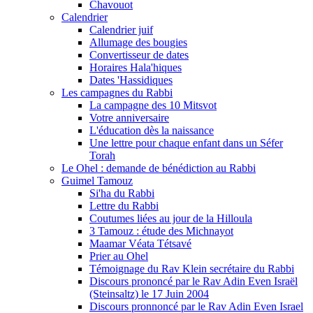
Chavouot
Calendrier
Calendrier juif
Allumage des bougies
Convertisseur de dates
Horaires Hala'hiques
Dates 'Hassidiques
Les campagnes du Rabbi
La campagne des 10 Mitsvot
Votre anniversaire
L'éducation dès la naissance
Une lettre pour chaque enfant dans un Séfer
Torah
Le Ohel : demande de bénédiction au Rabbi
Guimel Tamouz
Si'ha du Rabbi
Lettre du Rabbi
Coutumes liées au jour de la Hilloula
3 Tamouz : étude des Michnayot
Maamar Véata Tétsavé
Prier au Ohel
Témoignage du Rav Klein secrétaire du Rabbi
Discours prononcé par le Rav Adin Even Israël
(Steinsaltz) le 17 Juin 2004
Discours pronnoncé par le Rav Adin Even Israel