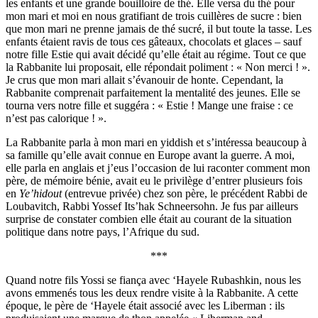
les enfants et une grande bouilloire de thé. Elle versa du thé pour
mon mari et moi en nous gratifiant de trois cuillères de sucre : bien
que mon mari ne prenne jamais de thé sucré, il but toute la tasse. Les
enfants étaient ravis de tous ces gâteaux, chocolats et glaces – sauf
notre fille Estie qui avait décidé qu’elle était au régime. Tout ce que
la Rabbanite lui proposait, elle répondait poliment : « Non merci ! ».
Je crus que mon mari allait s’évanouir de honte. Cependant, la
Rabbanite comprenait parfaitement la mentalité des jeunes. Elle se
tourna vers notre fille et suggéra : « Estie ! Mange une fraise : ce
n’est pas calorique ! ».
La Rabbanite parla à mon mari en yiddish et s’intéressa beaucoup à
sa famille qu’elle avait connue en Europe avant la guerre. A moi,
elle parla en anglais et j’eus l’occasion de lui raconter comment mon
père, de mémoire bénie, avait eu le privilège d’entrer plusieurs fois
en
Ye’hidout
(entrevue privée) chez son père, le précédent Rabbi de
Loubavitch, Rabbi Yossef Its’hak Schneersohn. Je fus par ailleurs
surprise de constater combien elle était au courant de la situation
politique dans notre pays, l’Afrique du sud.
***
Quand notre fils Yossi se fiança avec ‘Hayele Rubashkin, nous les
avons emmenés tous les deux rendre visite à la Rabbanite. A cette
époque, le père de ‘Hayele était associé avec les Liberman : ils