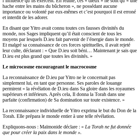
l’influence qu’ils exercent. En réalité, ces « dieux » ne sont qu’« une
hache entre les mains du bûcheron », ne possédant aucune
importance ou volonté par eux-mêmes et c’est pourquoi il est erroné
et interdit de les adorer.
En disant que Yitro avait connu toutes ces fausses divinités du
monde, nos Sages impliquent qu’il était conscient de tous les
moyens par lesquels D.ieu fait parvenir de l’énergie dans le monde.
Et malgré sa connaissance de ces forces spirituelles, il avait rejeté
leur culte, déclarant : « Que D.ieu soit béni… Maintenant je sais que
D.ieu est plus grand que toutes les divinités. »
Le microcosme encourageant le macrocosme
La reconnaissance de D.ieu par Yitro ne le concernait pas
simplement lui, en tant que personne. Ses paroles de louange
permirent « la révélation de D.ieu dans Sa gloire dans les royaumes
supérieurs et inférieurs. Après cela, Il donna la Torah dans une
parfaite (confirmation) de Sa domination sur toute existence. »
La reconnaissance individuelle de Yitro exprima le but du Don de la
Torah. Elle prépara le monde entier à une telle révélation.
Expliquons-nous : Maïmonide déclare : «
La Torah ne fut donnée
que pour créer la paix dans le monde ».