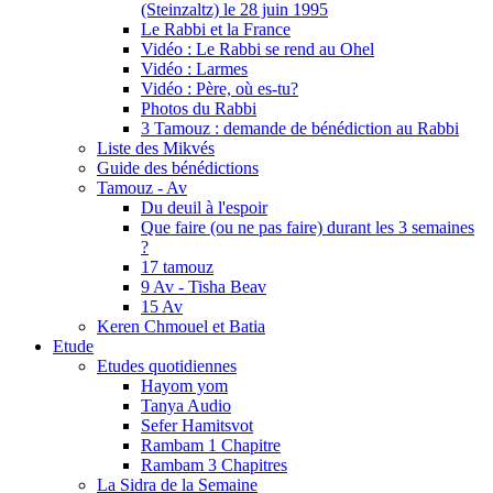
(Steinzaltz) le 28 juin 1995
Le Rabbi et la France
Vidéo : Le Rabbi se rend au Ohel
Vidéo : Larmes
Vidéo : Père, où es-tu?
Photos du Rabbi
3 Tamouz : demande de bénédiction au Rabbi
Liste des Mikvés
Guide des bénédictions
Tamouz - Av
Du deuil à l'espoir
Que faire (ou ne pas faire) durant les 3 semaines
?
17 tamouz
9 Av - Tisha Beav
15 Av
Keren Chmouel et Batia
Etude
Etudes quotidiennes
Hayom yom
Tanya Audio
Sefer Hamitsvot
Rambam 1 Chapitre
Rambam 3 Chapitres
La Sidra de la Semaine