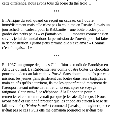
cette différence, nous avons tous dû boire du thé froid…
***
En Afrique du sud, quand on reçoit un cadeau, on l’ouvre
immédiatement mais telle n’est pas la coutume en Russie. J’avais un
jour acheté un cadeau pour la Rabbanite – une boîte brodée pour
garder des petits pains – et j’aurais voulu lui montrer comment s’en
servir : je lui demandai donc la permission de l’ouvrir pour lui faire
la démonstration. Quand j’eus terminé elle s’exclama : « Comme
c’est français… ! »
***
En 1987, un groupe de jeunes Chlou’him se rendit de Brooklyn en
Afrique du sud. La Rabbanite leur confia quatre boîtes de chocolats
pour moi : deux au lait et deux
Parvé
. Sans doute intimidés par cette
mission, les jeunes gens gardèrent ces boîtes dans leurs bagages à
main et, dès qu’ils atterrirent, ils me les apportèrent directement de
l’aéroport, avant même de rentrer chez eux après ce voyage
fatiguant. Cette nuit-là, je téléphonai à la Rabbanite pour la
remercier et elle n’en revenait pas que je les aie déjà reçus ! Nous
avons parlé et elle tint à préciser que les chocolats étaient à base de
lait surveillé («
’Halav Israël
») comme si j’avais pu imaginer que ce
n’était pas le cas ! Puis elle me demanda pourquoi je n’étais pas