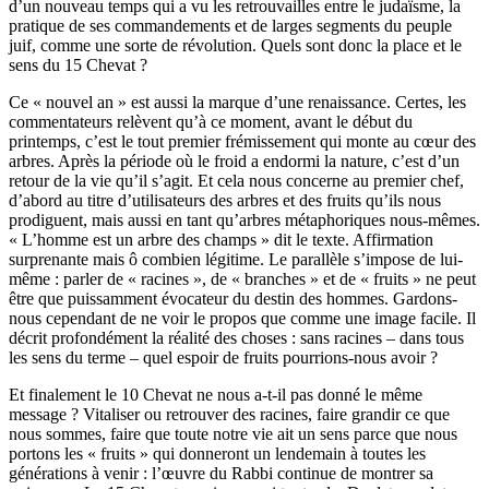
d’un nouveau temps qui a vu les retrouvailles entre le judaïsme, la
pratique de ses commandements et de larges segments du peuple
juif, comme une sorte de révolution. Quels sont donc la place et le
sens du 15 Chevat ?
Ce « nouvel an » est aussi la marque d’une renaissance. Certes, les
commentateurs relèvent qu’à ce moment, avant le début du
printemps, c’est le tout premier frémissement qui monte au cœur des
arbres. Après la période où le froid a endormi la nature, c’est d’un
retour de la vie qu’il s’agit. Et cela nous concerne au premier chef,
d’abord au titre d’utilisateurs des arbres et des fruits qu’ils nous
prodiguent, mais aussi en tant qu’arbres métaphoriques nous-mêmes.
« L’homme est un arbre des champs » dit le texte. Affirmation
surprenante mais ô combien légitime. Le parallèle s’impose de lui-
même : parler de « racines », de « branches » et de « fruits » ne peut
être que puissamment évocateur du destin des hommes. Gardons-
nous cependant de ne voir le propos que comme une image facile. Il
décrit profondément la réalité des choses : sans racines – dans tous
les sens du terme – quel espoir de fruits pourrions-nous avoir ?
Et finalement le 10 Chevat ne nous a-t-il pas donné le même
message ? Vitaliser ou retrouver des racines, faire grandir ce que
nous sommes, faire que toute notre vie ait un sens parce que nous
portons les « fruits » qui donneront un lendemain à toutes les
générations à venir : l’œuvre du Rabbi continue de montrer sa