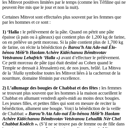
les Mitsvot positives limitées par le temps (comme les Téfiline qui ne
peuvent être mis que le jour et non la nuit).
Certaines Mitsvot sont effectuées plus souvent par les femmes que
par les hommes et ce sont :
1) ‘Halla :
le prélèvement de la pâte. Quand on pétrit une pâte
épaisse (à pain ou à gâteaux) qui contient plus de 1,200 kg de farine,
on en prélève un petit morceau. Si la pâte contient plus de 1,700 kg
de farine, on récite la bénédiction
(« Barou’h Ata Ado-naï Élo-
hénou Mélè’h Haolam Achère Kidéchanou Bémitsvotav
Vetsivanou Lehafrich ‘Halla »)
avant d’effectuer le prélèvement.
Ce petit morceau de pâte (qui était destiné au Cohen quand le
Temple se dressait à Jérusalem) est, de nos jours, brûlé. La Mitsva
de la
‘Halla
symbolise toutes les Mitsvot liées à la cacherout de la
nourriture, domaine féminin par excellence.
2) L’allumage des bougies de Chabbat et des fêtes :
les femmes
se trouvant plus souvent que les hommes à la maison accueillent le
Chabbat en allumant vendredi après-midi au moins deux bougies.
Les jeunes filles, et petites filles qui sont en mesure de reciter la
bénédiction, allument une bougie. Voici la bénédiction de la veille
de Chabbat:
« Barou’h Ata Ado-naï Élo-hénou Mélè’h Haolam
Achère Kidéchanou Bémitsvotav Vetsivanou Lehadlik Nèr Chel
Chabbat Kodèch ».
(S’il ne se trouve pas de femme ou de fille dans