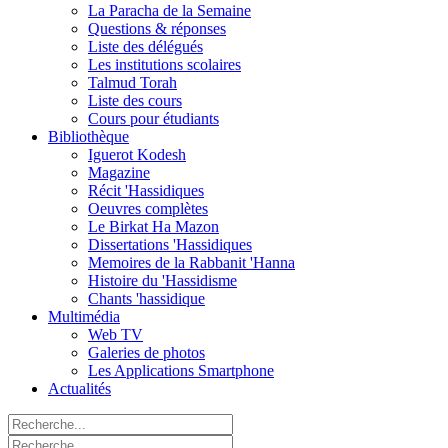
La Paracha de la Semaine
Questions & réponses
Liste des délégués
Les institutions scolaires
Talmud Torah
Liste des cours
Cours pour étudiants
Bibliothèque
Iguerot Kodesh
Magazine
Récit 'Hassidiques
Oeuvres complètes
Le Birkat Ha Mazon
Dissertations 'Hassidiques
Memoires de la Rabbanit 'Hanna
Histoire du 'Hassidisme
Chants 'hassidique
Multimédia
Web TV
Galeries de photos
Les Applications Smartphone
Actualités