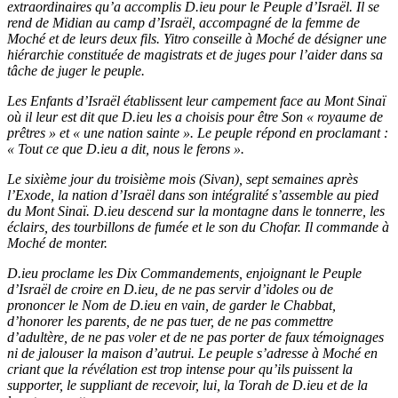
extraordinaires qu’a accomplis D.ieu pour le Peuple d’Israël. Il se
rend de Midian au camp d’Israël, accompagné de la femme de
Moché et de leurs deux fils. Yitro conseille à Moché de désigner une
hiérarchie constituée de magistrats et de juges pour l’aider dans sa
tâche de juger le peuple.
Les Enfants d’Israël établissent leur campement face au Mont Sinaï
où il leur est dit que D.ieu les a choisis pour être Son « royaume de
prêtres » et « une nation sainte ». Le peuple répond en proclamant :
« Tout ce que D.ieu a dit, nous le ferons ».
Le sixième jour du troisième mois (Sivan), sept semaines après
l’Exode, la nation d’Israël dans son intégralité s’assemble au pied
du Mont Sinaï. D.ieu descend sur la montagne dans le tonnerre, les
éclairs, des tourbillons de fumée et le son du Chofar. Il commande à
Moché de monter.
D.ieu proclame les Dix Commandements, enjoignant le Peuple
d’Israël de croire en D.ieu, de ne pas servir d’idoles ou de
prononcer le Nom de D.ieu en vain, de garder le Chabbat,
d’honorer les parents, de ne pas tuer, de ne pas commettre
d’adultère, de ne pas voler et de ne pas porter de faux témoignages
ni de jalouser la maison d’autrui. Le peuple s’adresse à Moché en
criant que la révélation est trop intense pour qu’ils puissent la
supporter, le suppliant de recevoir, lui, la Torah de D.ieu et de la