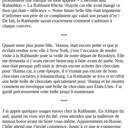
produisaient une marque de thon appelée « Liberman and
Rubashkin ». La Rabbanit félicita ‘Hayele car elle avait mangé ce
thon qui était « délicieux ». Notre future belle-fille était impatiente
d’informer son père de ce compliment qui valait son pesant d’or !
De fait, la Rabbanite savait exactement comment s’adresser à
chaque convive.
***
Quand notre plus jeune fille, ‘Hanna, était encore petite et que je
m’étais rendue avec elle à New York, j’eus l’occasion de rendre
visite à la Rabbanite juste la veille de notre départ de Brooklyn. Elle
me demanda si j’avais encore beaucoup à faire avant de partir. Non,
tout était presque prêt mais je devais encore acheter des chocolats
pour ‘Hanna car, à cette époque, il n’existait pas encore de bons
chocolats cachères à Johannesburg. La Rabbanite se leva et m’offrit
une belle boîte de chocolats spécialement pour ‘Hanna et lui montra
comment on enveloppe une boîte de chocolats aux États-Unis. J’ai
gardé précieusement cette boîte jusqu’à maintenant.
***
J’ai appris quelques usages russes chez la Rabbanite. En Afrique du
sud, quand on vous sert du thé, vous attendez que la maîtresse de
maison boive avant de boire vous-même. Apparemment en Russie,
l’hôte attend que l’invité commence. Jusqu’à ce que je comprenne