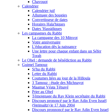
Chavouot
Calendrier
Calendrier juif
Allumage des bougies
Convertisseur de dates
Horaires Hala'hiques
Dates 'Hassidiques
Les campagnes du Rabbi
La campagne des 10 Mitsvot
Votre anniversaire
L'éducation dès la naissance
Une lettre pour chaque enfant dans un Séfer
Torah
Le Ohel : demande de bénédiction au Rabbi
Guimel Tamouz
Si'ha du Rabbi
Lettre du Rabbi
Coutumes liées au jour de la Hilloula
3 Tamouz : étude des Michnayot
Maamar Véata Tétsavé
Prier au Ohel
Témoignage du Rav Klein secrétaire du Rabbi
Discours prononcé par le Rav Adin Even Israël
(Steinsaltz) le 17 Juin 2004
Discours pronnoncé par le Rav Adin Even Israel