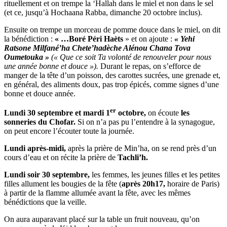
rituellement et on trempe la ‘Hallah dans le miel et non dans le sel
(et ce, jusqu’à Hochaana Rabba, dimanche 20 octobre inclus).
Ensuite on trempe un morceau de pomme douce dans le miel, on dit
la bénédiction :
« …Boré Péri Haèts
» et on ajoute :
« Yehi
Ratsone Milfané’ha Chete’hadèche Alénou Chana Tova
Oumetouka »
(« Que ce soit Ta volonté de renouveler pour nous
une année bonne et douce »).
Durant le repas, on s’efforce de
manger de la tête d’un poisson, des carottes sucrées, une grenade et,
en général, des aliments doux, pas trop épicés, comme signes d’une
bonne et douce année.
er
Lundi 30 septembre et mardi 1
octobre,
on écoute
les
sonneries du Chofar.
Si on n’a pas pu l’entendre à la synagogue,
on peut encore l’écouter toute la journée.
Lundi après-midi,
après la prière de Min’ha, on se rend près d’un
cours d’eau et on récite la prière de
Tachli’h.
Lundi soir 30 septembre,
les femmes, les jeunes filles et les petites
filles allument les bougies de la fête (
après 20h17,
horaire de Paris)
à partir de la flamme allumée avant la fête, avec les mêmes
bénédictions que la veille.
On aura auparavant placé sur la table un fruit nouveau, qu’on