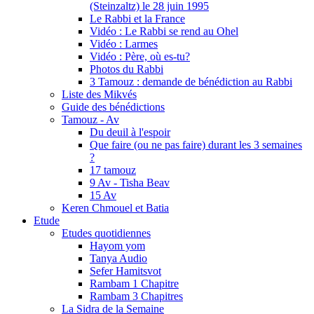
(Steinzaltz) le 28 juin 1995
Le Rabbi et la France
Vidéo : Le Rabbi se rend au Ohel
Vidéo : Larmes
Vidéo : Père, où es-tu?
Photos du Rabbi
3 Tamouz : demande de bénédiction au Rabbi
Liste des Mikvés
Guide des bénédictions
Tamouz - Av
Du deuil à l'espoir
Que faire (ou ne pas faire) durant les 3 semaines
?
17 tamouz
9 Av - Tisha Beav
15 Av
Keren Chmouel et Batia
Etude
Etudes quotidiennes
Hayom yom
Tanya Audio
Sefer Hamitsvot
Rambam 1 Chapitre
Rambam 3 Chapitres
La Sidra de la Semaine