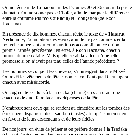
On ne récite ni le Ta’hanoun ni les Psaumes 20 et 86 durant la prière
du matin. On ne sonne pas le Chofar, afin de marquer la différence
entre la coutume (du mois d’Elloul) et l’obligation (de Roch
Hachana).
En présence de dix hommes, chacun récite le texte de «
Hatarat
Nedarim
», l’annulation des vœux, afin de ne pas commencer la
nouvelle année tant qu’on n’aurait pas accompli tout ce qu’on a
promis l’année précédente : en effet, à Roch Hachana, chacun
promet de mieux faire. Mais quelle serait la valeur d’une telle
promesse si on n’avait pas tenu celles de l’année précédente ?
Les hommes se coupent les cheveux, s’immergent dans le Mikvé.
On revêt les vêtements de fête car on est confiant que D.ieu jugera
chacun avec miséricorde.
On augmente les dons à la Tsedaka (charité) en s’assurant que
chacun a de quoi faire face aux dépenses de la fête.
Nombreux sont ceux qui se rendent au cimetière sur les tombes des
êtres chers disparus et des Tsadikim (Justes) afin qu’ils intercèdent
en faveur de leurs descendants et de leurs fidèles.
De nos jours, on évite de jeûner et on préfère donner à la Tsedaka
(charité) l’argent équivalent aux repas consommés (en général une