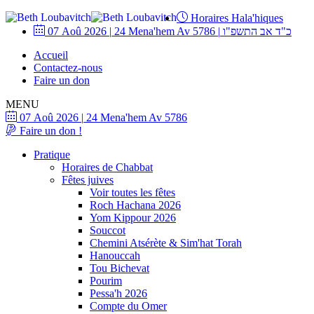
Horaires Hala'hiques
07 Aoû 2026
|
24 Mena'hem Av 5786
|
כ"ד אב התשפ"ו
Accueil
Contactez-nous
Faire un don
MENU
07 Aoû 2026
|
24 Mena'hem Av 5786
Faire un don !
Pratique
Horaires de Chabbat
Fêtes juives
Voir toutes les fêtes
Roch Hachana 2026
Yom Kippour 2026
Souccot
Chemini Atsérète & Sim'hat Torah
Hanouccah
Tou Bichevat
Pourim
Pessa'h 2026
Compte du Omer