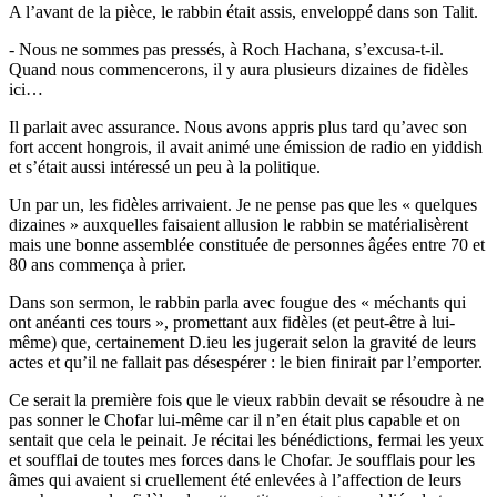
A l’avant de la pièce, le rabbin était assis, enveloppé dans son Talit.
- Nous ne sommes pas pressés, à Roch Hachana, s’excusa-t-il.
Quand nous commencerons, il y aura plusieurs dizaines de fidèles
ici…
Il parlait avec assurance. Nous avons appris plus tard qu’avec son
fort accent hongrois, il avait animé une émission de radio en yiddish
et s’était aussi intéressé un peu à la politique.
Un par un, les fidèles arrivaient. Je ne pense pas que les « quelques
dizaines » auxquelles faisaient allusion le rabbin se matérialisèrent
mais une bonne assemblée constituée de personnes âgées entre 70 et
80 ans commença à prier.
Dans son sermon, le rabbin parla avec fougue des « méchants qui
ont anéanti ces tours », promettant aux fidèles (et peut-être à lui-
même) que, certainement D.ieu les jugerait selon la gravité de leurs
actes et qu’il ne fallait pas désespérer : le bien finirait par l’emporter.
Ce serait la première fois que le vieux rabbin devait se résoudre à ne
pas sonner le Chofar lui-même car il n’en était plus capable et on
sentait que cela le peinait. Je récitai les bénédictions, fermai les yeux
et soufflai de toutes mes forces dans le Chofar. Je soufflais pour les
âmes qui avaient si cruellement été enlevées à l’affection de leurs