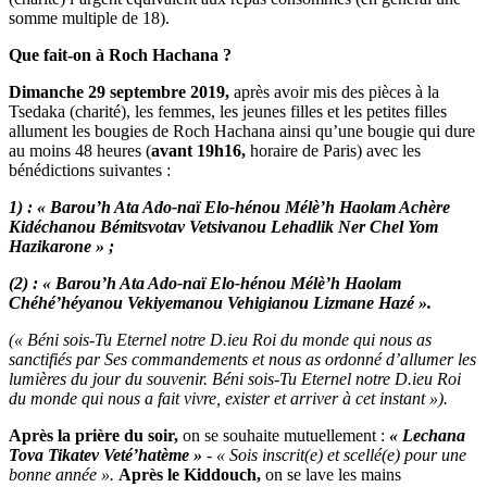
somme multiple de 18).
Que fait-on à Roch Hachana ?
Dimanche 29 septembre 2019,
après avoir mis des pièces à la
Tsedaka (charité), les femmes, les jeunes filles et les petites filles
allument les bougies de Roch Hachana ainsi qu’une bougie qui dure
au moins 48 heures (
avant 19h16,
horaire de Paris) avec les
bénédictions suivantes :
1) : « Barou’h Ata Ado-naï Elo-hénou Mélè’h Haolam Achère
Kidéchanou Bémitsvotav Vetsivanou Lehadlik Ner Chel Yom
Hazikarone » ;
(2) : « Barou’h Ata Ado-naï Elo-hénou Mélè’h Haolam
Chéhé’héyanou Vekiyemanou Vehigianou Lizmane Hazé ».
(« Béni sois-Tu Eternel notre D.ieu Roi du monde qui nous as
sanctifiés par Ses commandements et nous as ordonné d’allumer les
lumières du jour du souvenir. Béni sois-Tu Eternel notre D.ieu Roi
du monde qui nous a fait vivre, exister et arriver à cet instant »).
Après la prière du soir,
on se souhaite mutuellement :
« Lechana
Tova Tikatev Veté’hatème »
-
« Sois inscrit(e) et scellé(e) pour une
bonne année ».
Après le Kiddouch,
on se lave les mains