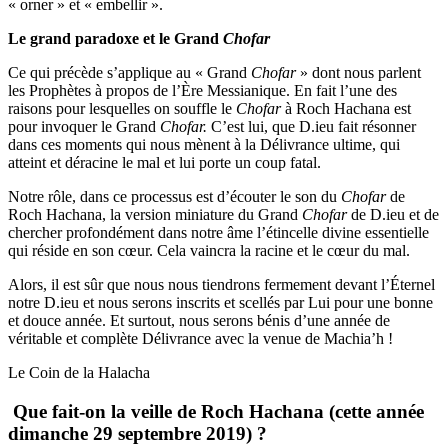
« orner » et « embellir ».
Le grand paradoxe et le Grand
Chofar
Ce qui précède s’applique au « Grand
Chofar
» dont nous parlent
les Prophètes à propos de l’Ère Messianique. En fait l’une des
raisons pour lesquelles on souffle le
Chofar
à Roch Hachana est
pour invoquer le Grand
Chofar.
C’est lui, que D.ieu fait résonner
dans ces moments qui nous mènent à la Délivrance ultime, qui
atteint et déracine le mal et lui porte un coup fatal.
Notre rôle, dans ce processus est d’écouter le son du
Chofar
de
Roch Hachana, la version miniature du Grand
Chofar
de D.ieu et de
chercher profondément dans notre âme l’étincelle divine essentielle
qui réside en son cœur. Cela vaincra la racine et le cœur du mal.
Alors, il est sûr que nous nous tiendrons fermement devant l’Éternel
notre D.ieu et nous serons inscrits et scellés par Lui pour une bonne
et douce année. Et surtout, nous serons bénis d’une année de
véritable et complète Délivrance avec la venue de Machia’h !
Le Coin de la Halacha
Que fait-on la veille de Roch Hachana (cette année
dimanche 29 septembre 2019) ?