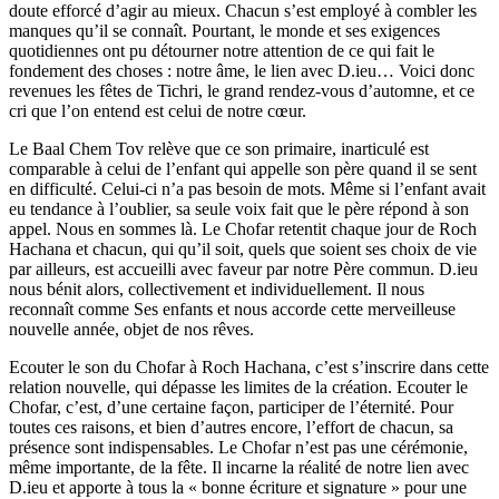
doute efforcé d’agir au mieux. Chacun s’est employé à combler les
manques qu’il se connaît. Pourtant, le monde et ses exigences
quotidiennes ont pu détourner notre attention de ce qui fait le
fondement des choses : notre âme, le lien avec D.ieu… Voici donc
revenues les fêtes de Tichri, le grand rendez-vous d’automne, et ce
cri que l’on entend est celui de notre cœur.
Le Baal Chem Tov relève que ce son primaire, inarticulé est
comparable à celui de l’enfant qui appelle son père quand il se sent
en difficulté. Celui-ci n’a pas besoin de mots. Même si l’enfant avait
eu tendance à l’oublier, sa seule voix fait que le père répond à son
appel. Nous en sommes là. Le Chofar retentit chaque jour de Roch
Hachana et chacun, qui qu’il soit, quels que soient ses choix de vie
par ailleurs, est accueilli avec faveur par notre Père commun. D.ieu
nous bénit alors, collectivement et individuellement. Il nous
reconnaît comme Ses enfants et nous accorde cette merveilleuse
nouvelle année, objet de nos rêves.
Ecouter le son du Chofar à Roch Hachana, c’est s’inscrire dans cette
relation nouvelle, qui dépasse les limites de la création. Ecouter le
Chofar, c’est, d’une certaine façon, participer de l’éternité. Pour
toutes ces raisons, et bien d’autres encore, l’effort de chacun, sa
présence sont indispensables. Le Chofar n’est pas une cérémonie,
même importante, de la fête. Il incarne la réalité de notre lien avec
D.ieu et apporte à tous la « bonne écriture et signature » pour une