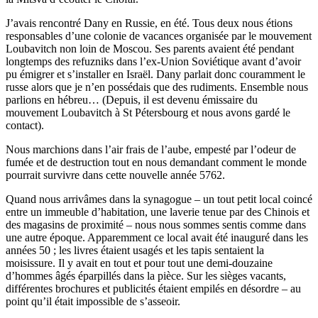
J’avais rencontré Dany en Russie, en été. Tous deux nous étions
responsables d’une colonie de vacances organisée par le mouvement
Loubavitch non loin de Moscou. Ses parents avaient été pendant
longtemps des refuzniks dans l’ex-Union Soviétique avant d’avoir
pu émigrer et s’installer en Israël. Dany parlait donc couramment le
russe alors que je n’en possédais que des rudiments. Ensemble nous
parlions en hébreu… (Depuis, il est devenu émissaire du
mouvement Loubavitch à St Pétersbourg et nous avons gardé le
contact).
Nous marchions dans l’air frais de l’aube, empesté par l’odeur de
fumée et de destruction tout en nous demandant comment le monde
pourrait survivre dans cette nouvelle année 5762.
Quand nous arrivâmes dans la synagogue – un tout petit local coincé
entre un immeuble d’habitation, une laverie tenue par des Chinois et
des magasins de proximité – nous nous sommes sentis comme dans
une autre époque. Apparemment ce local avait été inauguré dans les
années 50 ; les livres étaient usagés et les tapis sentaient la
moisissure. Il y avait en tout et pour tout une demi-douzaine
d’hommes âgés éparpillés dans la pièce. Sur les sièges vacants,
différentes brochures et publicités étaient empilés en désordre – au
point qu’il était impossible de s’asseoir.