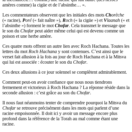
amères comme) la cigüe et de l’absinthe… ».
Les commentateurs observent que les initiales des mots
Ch
orèche
(« racine),
P
oré
(« fait naître »),
R
och
(« la cigüe ») et
V
laanah
(« et
l’absinthe ») forment le mot
Chofar
. Cela transmet le message que
le son du
Chofar
peut aider même celui qui est devenu comme un
poison et une herbe amère.
Ces quatre mots offrent un autre lien avec Roch Hachana. Toutes les
lettres du mot
Roch Hachana
y sont contenues. C’est ainsi que le
verset fait allusion à la fois au jour de Roch Hachana et à la Mitsva
qui lui est associée : écouter le son du
Chofar
.
Ces deux allusions à ce jour solennel se complètent admirablement.
Comment peut-on avoir confiance que nous nous tiendrons
fermement et victorieux à Roch Hachana ? La réponse réside dans la
seconde allusion : c’est grâce au son du
Chofar
.
Il nous faut néanmoins tenter de comprendre pourquoi la Mitsva du
Chofar
se retrouve précisément dans les mots qui parlent d’une
racine empoisonnée. Il doit ici y avoir un message encore plus
profond dans la référence de la Torah au mal comme étant une
racine.