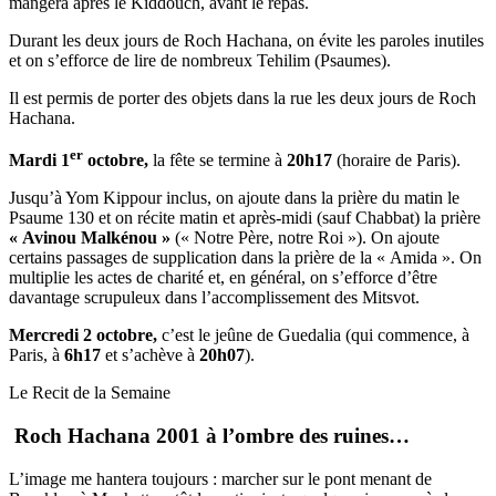
mangera après le Kiddouch, avant le repas.
Durant les deux jours de Roch Hachana, on évite les paroles inutiles
et on s’efforce de lire de nombreux Tehilim (Psaumes).
Il est permis de porter des objets dans la rue les deux jours de Roch
Hachana.
er
Mardi 1
octobre,
la fête se termine à
20h17
(horaire de Paris).
Jusqu’à Yom Kippour inclus, on ajoute dans la prière du matin le
Psaume 130 et on récite matin et après-midi (sauf Chabbat) la prière
« Avinou Malkénou »
(« Notre Père, notre Roi »). On ajoute
certains passages de supplication dans la prière de la « Amida ». On
multiplie les actes de charité et, en général, on s’efforce d’être
davantage scrupuleux dans l’accomplissement des Mitsvot.
Mercredi 2 octobre,
c’est le jeûne de Guedalia (qui commence, à
Paris, à
6h17
et s’achève à
20h07
).
Le Recit de la Semaine
Roch Hachana 2001 à l’ombre des ruines…
L’image me hantera toujours : marcher sur le pont menant de