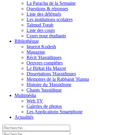
La Paracha de la Semaine
Questions & réponses
Liste des délégués
Les institutions scolaires
Talmud Torah
Liste des cours
Cours pour étudiants
Bibliothèque
Iguerot Kodesh
Magazine
Récit 'Hassidiques
Oeuvres complètes
Le Birkat Ha Mazon
Dissertations 'Hassidiques
Memoires de la Rabbanit 'Hanna
Histoire du 'Hassidisme
Chants 'hassidique
Multimédia
Web TV
Galeries de photos
Les Applications Smartphone
Actualités