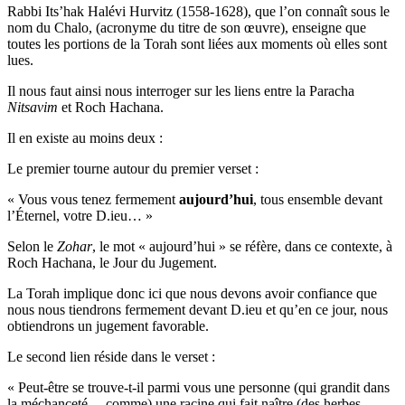
Rabbi Its’hak Halévi Hurvitz (1558-1628), que l’on connaît sous le
nom du Chalo, (acronyme du titre de son œuvre), enseigne que
toutes les portions de la Torah sont liées aux moments où elles sont
lues.
Il nous faut ainsi nous interroger sur les liens entre la Paracha
Nitsavim
et Roch Hachana.
Il en existe au moins deux :
Le premier tourne autour du premier verset :
« Vous vous tenez fermement
aujourd’hui
, tous ensemble devant
l’Éternel, votre D.ieu… »
Selon le
Zohar
, le mot « aujourd’hui » se réfère, dans ce contexte, à
Roch Hachana, le Jour du Jugement.
La Torah implique donc ici que nous devons avoir confiance que
nous nous tiendrons fermement devant D.ieu et qu’en ce jour, nous
obtiendrons un jugement favorable.
Le second lien réside dans le verset :
« Peut-être se trouve-t-il parmi vous une personne (qui grandit dans
la méchanceté… comme) une racine qui fait naître (des herbes