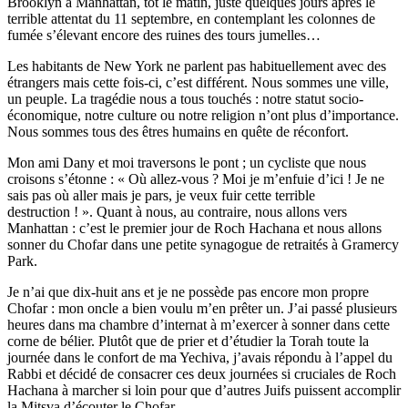
Brooklyn à Manhattan, tôt le matin, juste quelques jours après le
terrible attentat du 11 septembre, en contemplant les colonnes de
fumée s’élevant encore des ruines des tours jumelles…
Les habitants de New York ne parlent pas habituellement avec des
étrangers mais cette fois-ci, c’est différent. Nous sommes une ville,
un peuple. La tragédie nous a tous touchés : notre statut socio-
économique, notre culture ou notre religion n’ont plus d’importance.
Nous sommes tous des êtres humains en quête de réconfort.
Mon ami Dany et moi traversons le pont ; un cycliste que nous
croisons s’étonne : « Où allez-vous ? Moi je m’enfuie d’ici ! Je ne
sais pas où aller mais je pars, je veux fuir cette terrible
destruction ! ». Quant à nous, au contraire, nous allons vers
Manhattan : c’est le premier jour de Roch Hachana et nous allons
sonner du Chofar dans une petite synagogue de retraités à Gramercy
Park.
Je n’ai que dix-huit ans et je ne possède pas encore mon propre
Chofar : mon oncle a bien voulu m’en prêter un. J’ai passé plusieurs
heures dans ma chambre d’internat à m’exercer à sonner dans cette
corne de bélier. Plutôt que de prier et d’étudier la Torah toute la
journée dans le confort de ma Yechiva, j’avais répondu à l’appel du
Rabbi et décidé de consacrer ces deux journées si cruciales de Roch
Hachana à marcher si loin pour que d’autres Juifs puissent accomplir
la Mitsva d’écouter le Chofar.