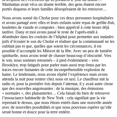
Manhattan avait vécu un drame terrible, des gens étaient encore
portés disparus et leurs familles désespéraient de les retrouver…
Nous avons sonné du Chofar pour ces deux personnes hospitalisées
et avons partagé avec elles et leurs enfants notre repas de gefilte-fish,
boulettes de viande et compotes - bien apprécié à cette heure déjà
tardive. Dany et moi avons passé le reste de l’après-midi à
déambuler dans les couloirs de l’hôpital pour permettre aux malades
juifs d’écouter le son du Chofar et réaliser que la communauté ne les
oubliait pas et que, quelles que soient les circonstances, il est
possible d’accomplir les Mitsvot de la fête. Avec un peu de lumière
spirituelle, nous avons tenté de chasser beaucoup d’obscurité. Vers
le soir, nous sommes retournés – à pied évidemment – vers
Brooklyn, trop fatigués pour parler mais aussi trop émus par les
traces encore fumantes de cette incompréhensible explosion de
haine. Le lendemain, nous avons répété l’expérience mais avons
attendu la nuit pour rentrer chez nous en taxi. Le chauffeur mit la
radio et, pour la première fois depuis l’attentat, il y avait autre chose
que des nouvelles angoissantes : de la musique, des émissions
« normales », des plaisanteries… Cela faisait du bien de retrouver
l’insouciance habituelle de New York : cela signifiait que la vie
reprenait le dessus, que nous étions entrés dans une nouvelle année
avec de nouvelles possibilités et que nous pouvions espérer qu’elle
serait bonne et douce pour la terre entière.