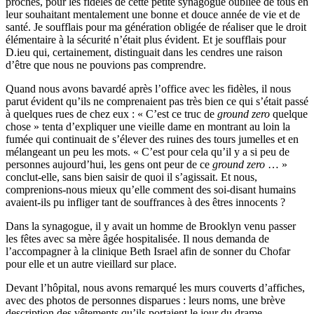
proches, pour les fidèles de cette petite synagogue oubliée de tous en
leur souhaitant mentalement une bonne et douce année de vie et de
santé. Je soufflais pour ma génération obligée de réaliser que le droit
élémentaire à la sécurité n’était plus évident. Et je soufflais pour
D.ieu qui, certainement, distinguait dans les cendres une raison
d’être que nous ne pouvions pas comprendre.
Quand nous avons bavardé après l’office avec les fidèles, il nous
parut évident qu’ils ne comprenaient pas très bien ce qui s’était passé
à quelques rues de chez eux : « C’est ce truc de
ground zero
quelque
chose » tenta d’expliquer une vieille dame en montrant au loin la
fumée qui continuait de s’élever des ruines des tours jumelles et en
mélangeant un peu les mots. « C’est pour cela qu’il y a si peu de
personnes aujourd’hui, les gens ont peur de ce
ground zero
… »
conclut-elle, sans bien saisir de quoi il s’agissait. Et nous,
comprenions-nous mieux qu’elle comment des soi-disant humains
avaient-ils pu infliger tant de souffrances à des êtres innocents ?
Dans la synagogue, il y avait un homme de Brooklyn venu passer
les fêtes avec sa mère âgée hospitalisée. Il nous demanda de
l’accompagner à la clinique Beth Israel afin de sonner du Chofar
pour elle et un autre vieillard sur place.
Devant l’hôpital, nous avons remarqué les murs couverts d’affiches,
avec des photos de personnes disparues : leurs noms, une brève
description des vêtements qu’ils portaient le jour du drame…