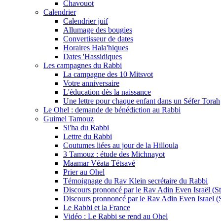
Chavouot
Calendrier
Calendrier juif
Allumage des bougies
Convertisseur de dates
Horaires Hala'hiques
Dates 'Hassidiques
Les campagnes du Rabbi
La campagne des 10 Mitsvot
Votre anniversaire
L'éducation dès la naissance
Une lettre pour chaque enfant dans un Séfer Torah
Le Ohel : demande de bénédiction au Rabbi
Guimel Tamouz
Si'ha du Rabbi
Lettre du Rabbi
Coutumes liées au jour de la Hilloula
3 Tamouz : étude des Michnayot
Maamar Véata Tétsavé
Prier au Ohel
Témoignage du Rav Klein secrétaire du Rabbi
Discours prononcé par le Rav Adin Even Israël (Ste
Discours pronnoncé par le Rav Adin Even Israel (St
Le Rabbi et la France
Vidéo : Le Rabbi se rend au Ohel