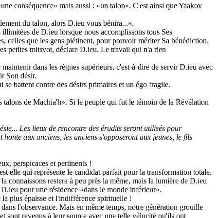
 «une conséquence» mais aussi : «un talon». C'est ainsi que Yaakov
lement du talon, alors D.ieu vous bénira...».
ns illimitées de D.ieu lorsque nous accomplissons tous Ses
 celles que les gens piétinent, pour pouvoir mériter Sa bénédiction.
s petites mitsvot, déclare D.ieu. Le travail qui n'a rien
maintenir dans les règnes supérieurs, c'est-à-dire de servir D.ieu avec
lir Son désir.
ui se battent contre des désirs primaires et un égo fragile.
s talons de Machia'h». Si le peuple qui fut le témoin de la Révélation
e... Les lieux de rencontre des érudits seront utilisés pour
t honte aux anciens, les anciens s'opposeront aux jeunes, le fils
ux, perspicaces et pertinents !
t elle qui représente le candidat parfait pour la transformation totale.
 la connaissons restera à peu près la même, mais la lumière de D.ieu
 de D.ieu pour une résidence «dans le monde inférieur».
a plus épaisse et l'indifférence spirituelle !
, dans l'observance. Mais en même temps, notre génération grouille
 sont revenus à leur source avec une telle vélocité qu'ils ont