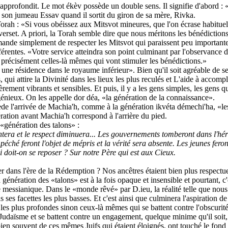
l'approfondit. Le mot ékèv possède un double sens. Il signifie d'abord :
e son jumeau Essav quand il sortit du giron de sa mère, Rivka.
a Torah : «Si vous obéissez aux Mitsvot mineures, que l'on écrase habituel
 verset. A priori, la Torah semble dire que nous méritons les bénédictio
de simplement de respecter les Mitsvot qui paraissent peu importantes,
férentes. «Votre service atteindra son point culminant par l'observance de
 précisément celles-là mêmes qui vont stimuler les bénédictions.»
ne résidence dans le royaume inférieur». Bien qu'il soit agréable de se 
as, qui attire la Divinité dans les lieux les plus reculés et L'aide à accomp
lièrement vibrants et sensibles. Et puis, il y a les gens simples, les gens q
énieux. On les appelle dor déa, «la génération de la connaissance».
cède l'arrivée de Machia'h, comme à la génération ikvéta démechi'ha, «le
ération avant Machia'h correspond à l'arrière du pied.
 «génération des talons» :
era et le respect diminuera... Les gouvernements tomberont dans l'hérési
péché feront l'objet de mépris et la vérité sera absente. Les jeunes feron
ui doit-on se reposer ? Sur notre Père qui est aux Cieux.
r dans l'ère de la Rédemption ? Nos ancêtres étaient bien plus respectue
nération des «talons» est à la fois opaque et insensible et pourtant, c'es
 messianique. Dans le «monde rêvé» par D.ieu, la réalité telle que nous
ans ses facettes les plus basses. Et c'est ainsi que culminera l'aspiration
 les plus profondes sinon ceux-là mêmes qui se battent contre l'obscurité l
 Judaïsme et se battent contre un engagement, quelque minime qu'il soit
n souvent de ces mêmes Juifs qui étaient éloignés, ont touché le fond et