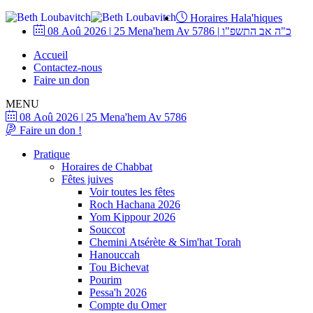
Horaires Hala'hiques
08 Aoû 2026
|
25 Mena'hem Av 5786
|
כ"ה אב התשפ"ו
Accueil
Contactez-nous
Faire un don
MENU
08 Aoû 2026
|
25 Mena'hem Av 5786
Faire un don !
Pratique
Horaires de Chabbat
Fêtes juives
Voir toutes les fêtes
Roch Hachana 2026
Yom Kippour 2026
Souccot
Chemini Atsérète & Sim'hat Torah
Hanouccah
Tou Bichevat
Pourim
Pessa'h 2026
Compte du Omer