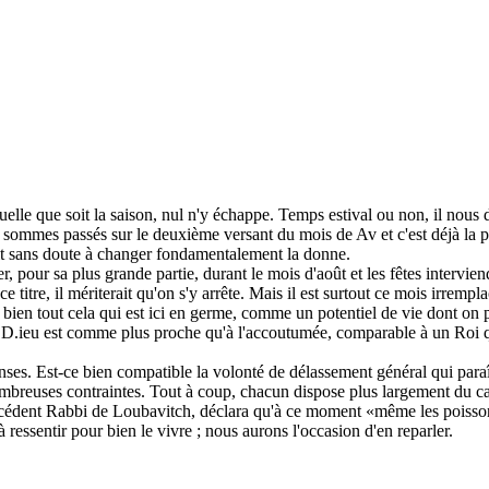
uelle que soit la saison, nul n'y échappe. Temps estival ou non, il nous 
nous sommes passés sur le deuxième versant du mois de Av et c'est déjà l
ffit sans doute à changer fondamentalement la donne.
er, pour sa plus grande partie, durant le mois d'août et les fêtes intervi
 ce titre, il mériterait qu'on s'y arrête. Mais il est surtout ce mois irre
en tout cela qui est ici en germe, comme un potentiel de vie dont on per
, D.ieu est comme plus proche qu'à l'accoutumée, comparable à un Roi qui
ntenses. Est-ce bien compatible la volonté de délassement général qui paraî
nombreuses contraintes. Tout à coup, chacun dispose plus largement du ca
récédent Rabbi de Loubavitch, déclara qu'à ce moment «même les poisso
à ressentir pour bien le vivre ; nous aurons l'occasion d'en reparler.