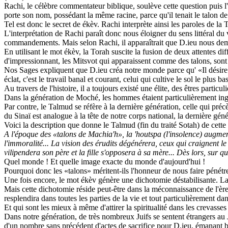
Rachi, le célèbre commentateur biblique, soulève cette question puis 
porte son nom, possédant la même racine, parce qu'il tenait le talon d
Tel est donc le secret de ékèv. Rachi interprète ainsi les paroles de l
L'interprétation de Rachi paraît donc nous éloigner du sens littéral du
commandements. Mais selon Rachi, il apparaîtrait que D.ieu nous deman
En utilisant le mot ékèv, la Torah suscite la fusion de deux attentes dif
d'impressionnant, les Mitsvot qui apparaissent comme des talons, sont
Nos Sages expliquent que D.ieu créa notre monde parce qu' «Il désire u
éclat, c'est le travail banal et courant, celui qui cultive le sol le plus b
Au travers de l'histoire, il a toujours existé une élite, des êtres particu
Dans la génération de Moché, les hommes étaient particulièrement ing
Par contre, le Talmud se réfère à la dernière génération, celle qui pré
du Sinaï est analogue à la tête de notre corps national, la dernière gén
Voici la description que donne le Talmud (fin du traité Sotah) de cette
A l'époque des «talons de Machia'h», la 'houtspa (l'insolence) augment
l'immoralité... La vision des érudits dégénérera, ceux qui craignent le 
vilipendera son père et la fille s'opposera à sa mère... Dès lors, sur q
Quel monde ! Et quelle image exacte du monde d'aujourd'hui !
Pourquoi donc les «talons» méritent-ils l'honneur de nous faire pénétre
Une fois encore, le mot ékèv génère une dichotomie déstabilisante. La gé
Mais cette dichotomie réside peut-être dans la méconnaissance de l'ère
resplendira dans toutes les parties de la vie et tout particulièrement d
Et qui sont les mieux à même d'attirer la spiritualité dans les crevasses
Dans notre génération, de très nombreux Juifs se sentent étrangers au
d'un nombre sans précédent d'actes de sacrifice pour D.ieu, émanant bie