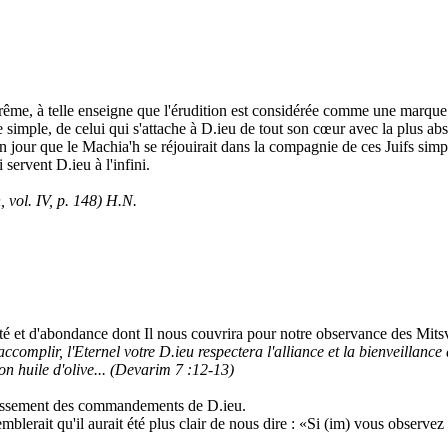
prême, à telle enseigne que l'érudition est considérée comme une marque é
 simple, de celui qui s'attache à D.ieu de tout son cœur avec la plus abs
jour que le Machia'h se réjouirait dans la compagnie de ces Juifs simples.
 servent D.ieu à l'infini.
 vol. IV, p. 148) H.N.
nté et d'abondance dont Il nous couvrira pour notre observance des Mits
complir, l'Eternel votre D.ieu respectera l'alliance et la bienveillance qu
t ton huile d'olive... (Devarim 7 :12-13)
plissement des commandements de D.ieu.
emblerait qu'il aurait été plus clair de nous dire : «Si (im) vous observe