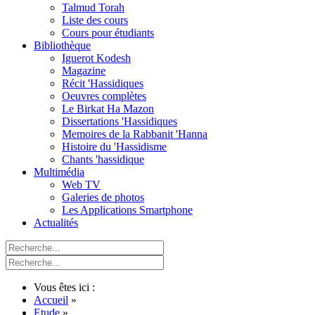
Talmud Torah
Liste des cours
Cours pour étudiants
Bibliothèque
Iguerot Kodesh
Magazine
Récit 'Hassidiques
Oeuvres complètes
Le Birkat Ha Mazon
Dissertations 'Hassidiques
Memoires de la Rabbanit 'Hanna
Histoire du 'Hassidisme
Chants 'hassidique
Multimédia
Web TV
Galeries de photos
Les Applications Smartphone
Actualités
Vous êtes ici :
Accueil
»
Etude
»