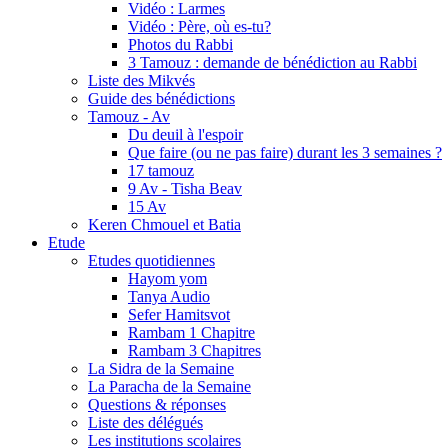
Vidéo : Larmes
Vidéo : Père, où es-tu?
Photos du Rabbi
3 Tamouz : demande de bénédiction au Rabbi
Liste des Mikvés
Guide des bénédictions
Tamouz - Av
Du deuil à l'espoir
Que faire (ou ne pas faire) durant les 3 semaines ?
17 tamouz
9 Av - Tisha Beav
15 Av
Keren Chmouel et Batia
Etude
Etudes quotidiennes
Hayom yom
Tanya Audio
Sefer Hamitsvot
Rambam 1 Chapitre
Rambam 3 Chapitres
La Sidra de la Semaine
La Paracha de la Semaine
Questions & réponses
Liste des délégués
Les institutions scolaires