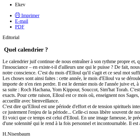
Ekev
Imprimer
E-mail
PDF
Editorial
Quel calendrier ?
Le calendrier juif continue de nous entraîner à son rythme propre et, q
l'insouciance – en existe-t-il d'ailleurs une qui le puisse ? De fait, 
notre conscience. C'est du mois d'Elloul qu'il s'agit et ce seul mot su
Les choses sont ainsi faites : cette année, le mois d'Elloul va se déroul
importe de n'en rien perdre. Il est le dernier mois de l'année juive et, à
sa suite : Roch Hachana, Yom Kippour, Souccot, Sim'hat Torah. C'est bi
exacts. Pour cette raison, Elloul est ce mois où, enseignent nos Sages
accueillir avec bienveillance.
C'est dire qu'Elloul est une période d'effort et de tension spirituels i
ce justement l'enjeu de la période... Celle-ci nous libère souvent de 
Et voici que ce temps est celui d'Elloul. En une image fameuse, le p
d'une solennité qui le rend à la fois personnel et incontournable. Il est 
H.Nisenbaum