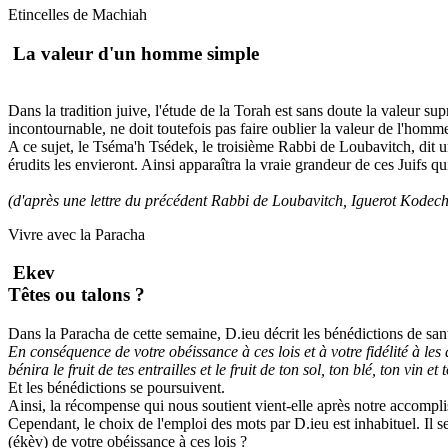
Etincelles de Machiah
La valeur d'un homme simple
Dans la tradition juive, l'étude de la Torah est sans doute la valeur su
incontournable, ne doit toutefois pas faire oublier la valeur de l'homme
A ce sujet, le Tséma'h Tsédek, le troisième Rabbi de Loubavitch, dit un 
érudits les envieront. Ainsi apparaîtra la vraie grandeur de ces Juifs qui
(d'après une lettre du précédent Rabbi de Loubavitch,
Iguerot Kodech,
Vivre avec la Paracha
Ekev
Têtes ou talons ?
Dans la Paracha de cette semaine, D.ieu décrit les bénédictions de sa
En conséquence de votre obéissance à ces lois et à votre fidélité à les ac
bénira le fruit de tes entrailles et le fruit de ton sol, ton blé, ton vin e
Et les bénédictions se poursuivent.
Ainsi, la récompense qui nous soutient vient-elle après notre accom
Cependant, le choix de l'emploi des mots par D.ieu est inhabituel. Il s
(ékèv) de votre obéissance à ces lois ?